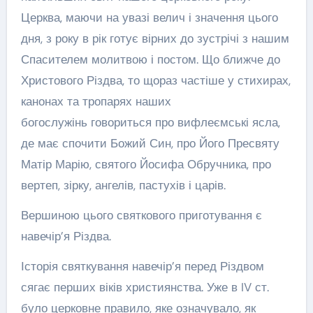
Церква, маючи на увазі велич і значення цього
дня, з року в рік готує вірних до зустрічі з нашим
Спасителем молитвою і постом. Що ближче до
Христового Різдва, то щораз частіше у стихирах,
канонах та тропарях наших
богослужінь говориться про вифлеємські ясла,
де має спочити Божий Син, про Його Пресвяту
Матір Марію, святого Йосифа Обручника, про
вертеп, зірку, ангелів, пастухів і царів.
Вершиною цього святкового приготування є
навечір’я Різдва.
Історія святкування навечір’я перед Різдвом
сягає перших віків християнства. Уже в IV ст.
було церковне правило, яке означувало, як