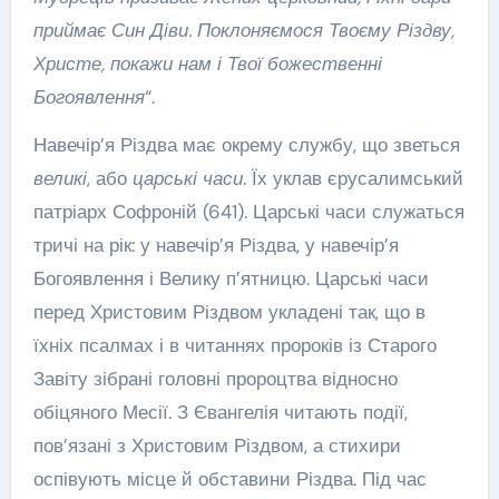
приймає Син Діви. Поклоняємося Твоєму Різдву,
Христе, покажи нам і Твої божественні
Богоявлення
“.
Навечір’я Різдва має окрему службу, що зветься
великі
, або
царські часи
. Їх уклав єрусалимський
патріарх Софроній (641). Царські часи служаться
тричі на рік: у навечір’я Різдва, у навечір’я
Богоявлення і Велику п’ятницю. Царські часи
перед Христовим Різдвом укладені так, що в
їхніх псалмах і в читаннях пророків із Старого
Завіту зібрані головні пророцтва відносно
обіцяного Месії. З Євангелія читають події,
пов’язані з Христовим Різдвом, а стихири
оспівують місце й обставини Різдва. Під час