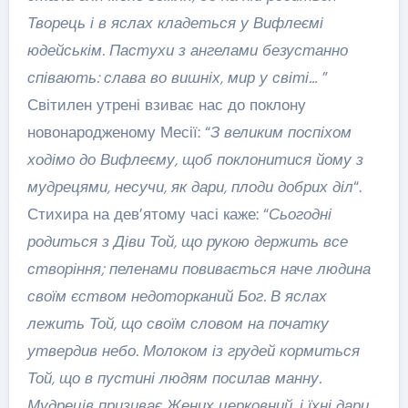
Творець і в яслах кладеться у Вифлеємі
юдейськім. Пастухи з ангелами безустанно
співають: слава во вишніх, мир у світі…
”
Світилен утрені взиває нас до поклону
новонародженому Месії: “
З великим поспіхом
ходімо до Вифлеєму, щоб поклонитися йому з
мудрецями, несучи, як дари, плоди добрих діл
“.
Стихира на дев’ятому часі каже: “
Сьогодні
родиться з Діви Той, що рукою держить все
створіння; пеленами повивається наче людина
своїм єством недоторканий Бог. В яслах
лежить Той, що своїм словом на початку
утвердив небо. Молоком із грудей кормиться
Той, що в пустині людям посилав манну.
Мудреців призиває Жених церковний, і їхні дари