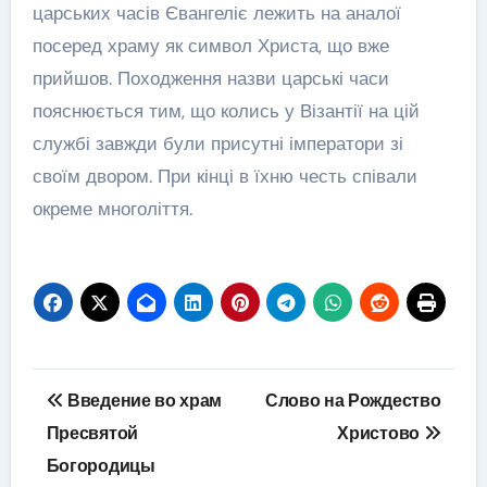
царських часів Євангеліє лежить на аналої
посеред храму як символ Христа, що вже
прийшов. Походження назви царські часи
пояснюється тим, що колись у Візантії на цій
службі завжди були присутні імператори зі
своїм двором. При кінці в їхню честь співали
окреме многоліття.
Навігація
Введение во храм
Слово на Рождество
записів
Пресвятой
Христово
Богородицы