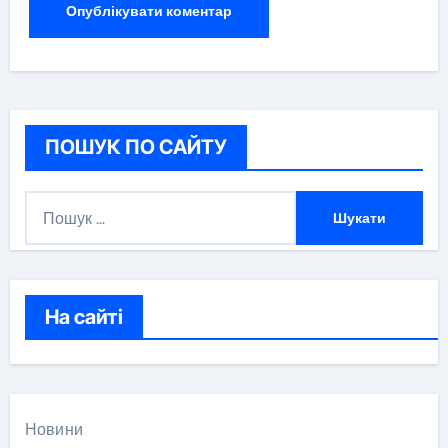
ПОШУК ПО САЙТУ
П
о
ш
у
к
На сайті
:
Новини