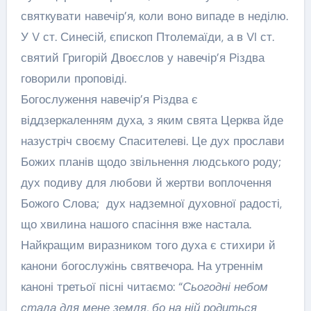
святкувати навечір’я, коли воно випаде в неділю.
У V ст. Синесій, єпископ Птолемаїди, а в VI ст.
святий Григорій Двоєслов у навечір’я Різдва
говорили проповіді.
Богослуження навечір’я Різдва є
віддзеркаленням духа, з яким свята Церква йде
назустріч своєму Спасителеві. Це дух прослави
Божих планів щодо звільнення людського роду;
дух подиву для любови й жертви воплочення
Божого Слова; дух надземної духовної радості,
що хвилина нашого спасіння вже настала.
Найкращим виразником того духа є стихири й
канони богослужінь святвечора. На утреннім
каноні третьої пісні читаємо: “
Сьогодні небом
стала для мене земля, бо на ній родиться