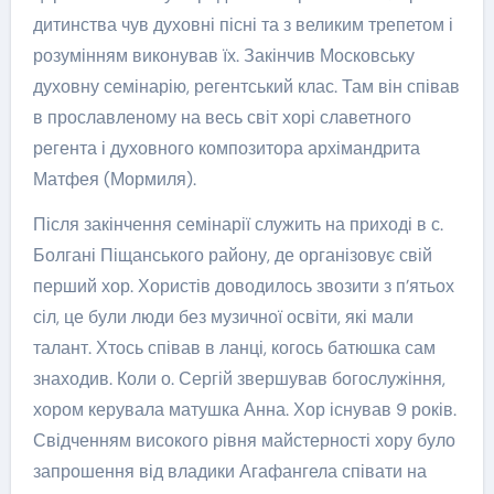
дитинства чув духовні пісні та з великим трепетом і
розумінням виконував їх. Закінчив Московську
духовну семінарію, регентський клас. Там він співав
в прославленому на весь світ хорі славетного
регента і духовного композитора архімандрита
Матфея (Мормиля).
Після закінчення семінарії служить на приході в с.
Болгані Піщанського району, де організовує свій
перший хор. Хористів доводилось звозити з п’ятьох
сіл, це були люди без музичної освіти, які мали
талант. Хтось співав в ланці, когось батюшка сам
знаходив. Коли о. Сергій звершував богослужіння,
хором керувала матушка Анна. Хор існував 9 років.
Свідченням високого рівня майстерності хору було
запрошення від владики Агафангела співати на