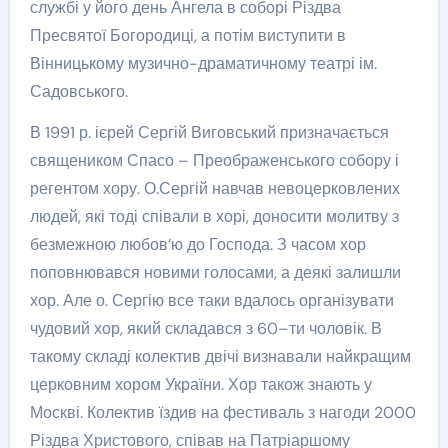
службі у його день Ангела в соборі Різдва
Пресвятої Богородиці, а потім виступити в
Вінницькому музично-драматичному театрі ім.
Садовського.
В 1991 р. ієрей Сергій Виговський призначається
священиком Спасо – Преображенського собору і
регентом хору. О.Сергій навчав невоцерковлених
людей, які тоді співали в хорі, доносити молитву з
безмежною любов’ю до Господа. З часом хор
поповнювався новими голосами, а деякі залишли
хор. Але о. Сергію все таки вдалось організувати
чудовий хор, який складався з 60–ти чоловік. В
такому складі колектив двічі визнавали найкращим
церковним хором України. Хор також знають у
Москві. Колектив їздив на фестиваль з нагоди 2000
Різдва Христового, співав на Патріаршому