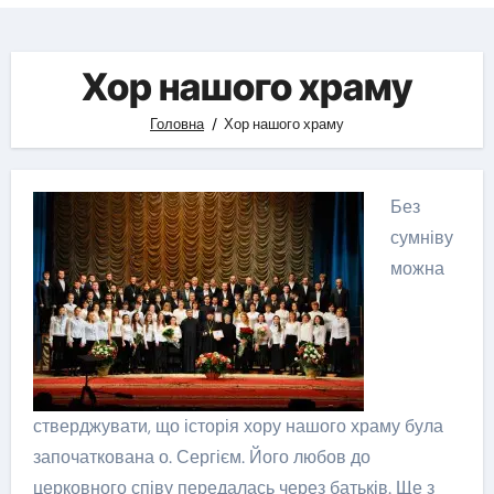
Хор нашого храму
Головна
Хор нашого храму
Без
сумніву
можна
стверджувати, що історія хору нашого храму була
започаткована о. Сергієм. Його любов до
церковного співу передалась через батьків. Ще з