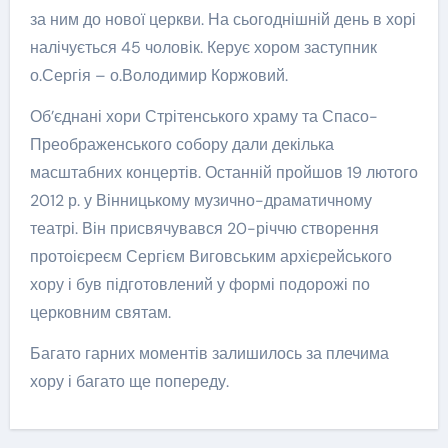
за ним до нової церкви. На сьогоднішній день в хорі
налічується 45 чоловік. Керує хором заступник
о.Сергія – о.Володимир Коржовий.
Об’єднані хори Стрітенського храму та Спасо-
Преображенського собору дали декілька
масштабних концертів. Останній пройшов 19 лютого
2012 р. у Вінницькому музично-драматичному
театрі. Він присвячувався 20-річчю створення
протоієреєм Сергієм Виговським архієрейського
хору і був підготовлений у формі подорожі по
церковним святам.
Багато гарних моментів залишилось за плечима
хору і багато ще попереду.