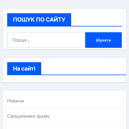
ПОШУК ПО САЙТУ
П
о
ш
у
к
На сайті
:
Новини
Священники храму