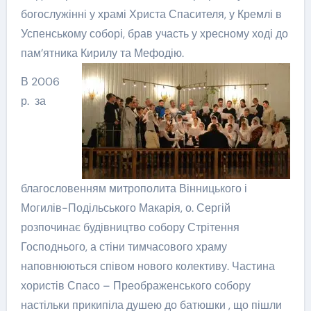
богослужінні у храмі Христа Спасителя, у Кремлі в
Успенському соборі, брав участь у хресному ході до
пам’ятника Кирилу та Мефодію.
В 2006
р. за
благословенням митрополита Вінницького і
Могилів-Подільського Макарія, о. Сергій
розпочинає будівництво собору Стрітення
Господнього, а стіни тимчасового храму
наповнюються співом нового колективу. Частина
хористів Спасо – Преображенського собору
настільки прикипіла душею до батюшки , що пішли