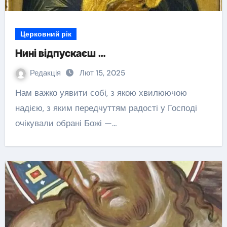
Церковний рік
Нині відпускаєш …
Редакція
Лют 15, 2025
Нам важко уявити собі, з якою хвилюючою
надією, з яким передчуттям радості у Господі
очікували обрані Божі —…