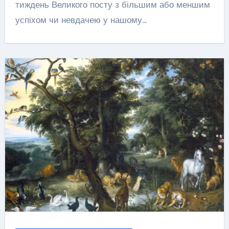
тиждень Великого посту з більшим або меншим
успіхом чи невдачею у нашому…