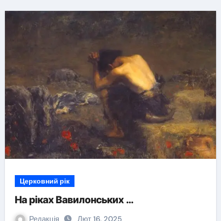
Церковний рік
На ріках Вавилонських …
Редакція
Лют 16, 2025