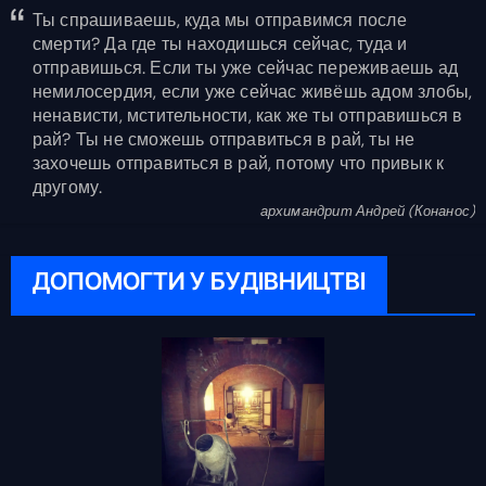
Ты спрашиваешь, куда мы отправимся после
смерти? Да где ты находишься сейчас, туда и
отправишься. Если ты уже сейчас переживаешь ад
немилосердия, если уже сейчас живёшь адом злобы,
ненависти, мстительности, как же ты отправишься в
рай? Ты не сможешь отправиться в рай, ты не
захочешь отправиться в рай, потому что привык к
другому.
архимандрит Андрей (Конанос)
ДОПОМОГТИ У БУДІВНИЦТВІ