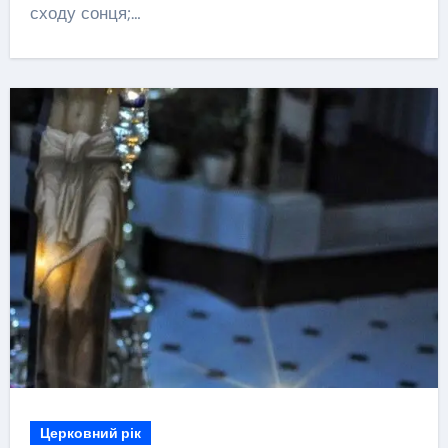
сходу сонця;…
Церковний рік