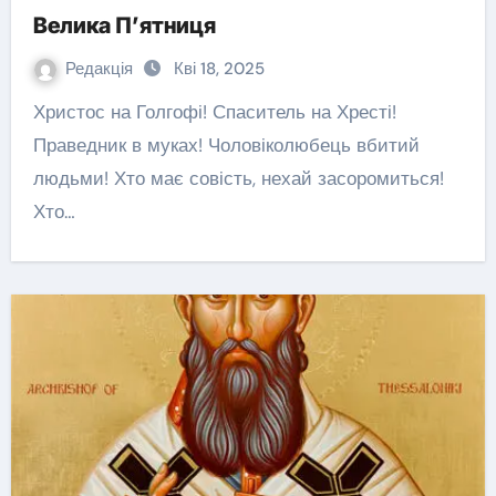
Велика П’ятниця
Редакція
Кві 18, 2025
Христос на Голгофі! Спаситель на Хресті!
Праведник в муках! Чоловіколюбець вбитий
людьми! Хто має совість, нехай засоромиться!
Хто…