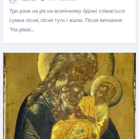
Три рази на рік на всенічному бдінні співається
сумна пісня, пісня туги і жалю. Пісня вигнання:
“На ріках…