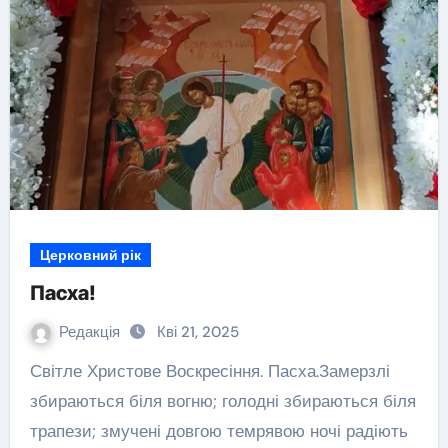
Церковний рік
Пасха!
Редакція
Кві 21, 2025
Світле Христове Воскресіння. Пасха.Замерзлі
збираються біля вогню; голодні збираються біля
трапези; змучені довгою темрявою ночі радіють