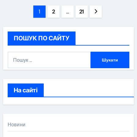
Навігація
1
2
…
21
записів
ПОШУК ПО САЙТУ
П
о
ш
у
к
На сайті
:
Новини