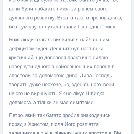
вони були набагато нижчі за рівнем свого
духовного розвитку. Втрата такого проповідника,
без сумніву, сплутала плани Господньої місії.
Божі люди взагалі виявилися найбільшим
дефіцитом Іудеї. Дефіцит був настільки
критичний, що довелося практично силою
навернути одного з найосвіченіших ворогів в
апостоли за допомогою дива. Дива Господь
творить дуже неохоче, бо, здебільшого, вони
нічого не вирішують. Як не лікує Швидка
допомога, а тільки знімає симптоми.
Петро, який так багато зробив знаходячись
поряд з Христом, після Його розп’яття
залишився в тіні в діяннях інших апостолів. Він