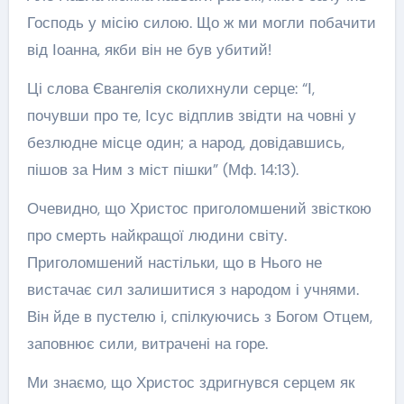
Господь у місію силою. Що ж ми могли побачити
від Іоанна, якби він не був убитий!
Ці слова Євангелія сколихнули серце: “І,
почувши про те, Ісус відплив звідти на човні у
безлюдне місце один; а народ, довідавшись,
пішов за Ним з міст пішки” (Мф. 14:13).
Очевидно, що Христос приголомшений звісткою
про смерть найкращої людини світу.
Приголомшений настільки, що в Нього не
вистачає сил залишитися з народом і учнями.
Він йде в пустелю і, спілкуючись з Богом Отцем,
заповнює сили, витрачені на горе.
Ми знаємо, що Христос здригнувся серцем як