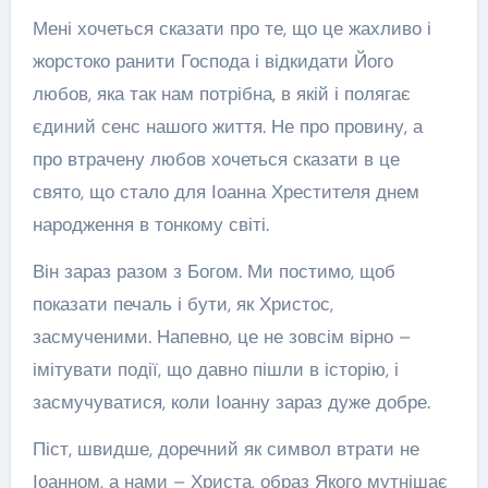
Мені хочеться сказати про те, що це жахливо і
жорстоко ранити Господа і відкидати Його
любов, яка так нам потрібна, в якій і полягає
єдиний сенс нашого життя. Не про провину, а
про втрачену любов хочеться сказати в це
свято, що стало для Іоанна Хрестителя днем
народження в тонкому світі.
Він зараз разом з Богом. Ми постимо, щоб
показати печаль і бути, як Христос,
засмученими. Напевно, це не зовсім вірно –
імітувати події, що давно пішли в історію, і
засмучуватися, коли Іоанну зараз дуже добре.
Піст, швидше, доречний як символ втрати не
Іоанном, а нами – Христа, образ Якого мутнішає