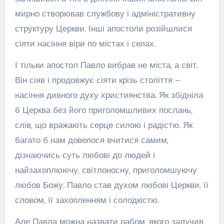
мирно створював службову і адміністративну
структуру Церкви. Інші апостоли розійшлися
сіяти насіння віри по містах і селах.
І тільки апостол Павло вибрав не міста, а світ.
Він сіяв і продовжує сіяти крізь століття –
насіння дивного духу християнства. Як збідніла
б Церква без його приголомшливих послань,
слів, що вражають серце силою і радістю. Як
багато б нам довелося вчитися самим,
дізнаючись суть любові до людей і
найзахоплюючу, світлоносну, приголомшуючу
любов Божу. Павло став духом любові Церкви, її
словом, її захопленням і солодкістю.
Але Павла можна назвати рабом, якого залучив