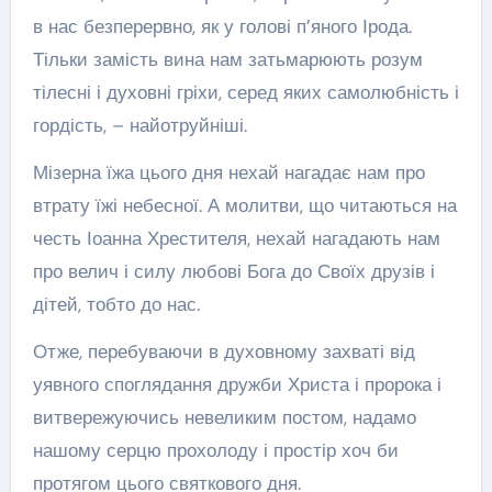
в нас безперервно, як у голові п’яного Ірода.
Тільки замість вина нам затьмарюють розум
тілесні і духовні гріхи, серед яких самолюбність і
гордість, – найотруйніші.
Мізерна їжа цього дня нехай нагадає нам про
втрату їжі небесної. А молитви, що читаються на
честь Іоанна Хрестителя, нехай нагадають нам
про велич і силу любові Бога до Своїх друзів і
дітей, тобто до нас.
Отже, перебуваючи в духовному захваті від
уявного споглядання дружби Христа і пророка і
витвережуючись невеликим постом, надамо
нашому серцю прохолоду і простір хоч би
протягом цього святкового дня.