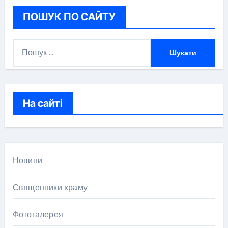
ПОШУК ПО САЙТУ
П
о
ш
у
к
На сайті
:
Новини
Священники храму
Фотогалерея