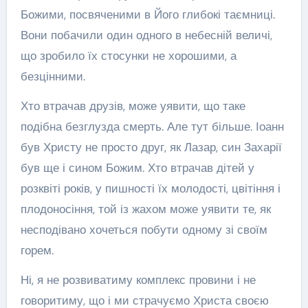
Божими, посвяченими в Його глибокі таємниці.
Вони побачили один одного в небесній величі,
що зробило їх стосунки не хорошими, а
безцінними.
Хто втрачав друзів, може уявити, що таке
подібна безглузда смерть. Але тут більше. Іоанн
був Христу не просто друг, як Лазар, син Захарії
був ще і сином Божим. Хто втрачав дітей у
розквіті років, у пишності їх молодості, цвітіння і
плодоносіння, той із жахом може уявити те, як
несподівано хочеться побути одному зі своїм
горем.
Ні, я не розвиватиму комплекс провини і не
говоритиму, що і ми страчуємо Христа своєю