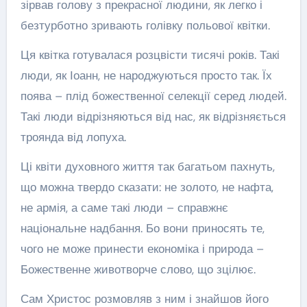
зірвав голову з прекрасної людини, як легко і
безтурботно зривають голівку польової квітки.
Ця квітка готувалася розцвісти тисячі років. Такі
люди, як Іоанн, не народжуються просто так. Їх
поява – плід божественної селекції серед людей.
Такі люди відрізняються від нас, як відрізняється
троянда від лопуха.
Ці квіти духовного життя так багатьом пахнуть,
що можна твердо сказати: не золото, не нафта,
не армія, а саме такі люди – справжнє
національне надбання. Бо вони приносять те,
чого не може принести економіка і природа –
Божественне животворче слово, що зцілює.
Сам Христос розмовляв з ним і знайшов його