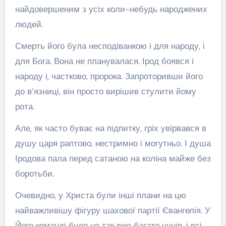
найдовершеним з усіх коли-небудь народжених
людей.
Смерть його була несподіванкою і для народу, і
для Бога. Вона не планувалася. Ірод боявся і
народу і, частково, пророка. Запроторивши його
до в’язниці, він просто вирішив стулити йому
рота.
Але, як часто буває на підпитку, гріх увірвався в
душу царя раптово, нестримно і могутньо. І душа
Іродова пала перед сатаною на коліна майже без
боротьби.
Очевидно, у Христа були інші плани на цю
найважливішу фігуру шахової партії Євангелія. У
Його команді було не так вже багато учнів, і всі