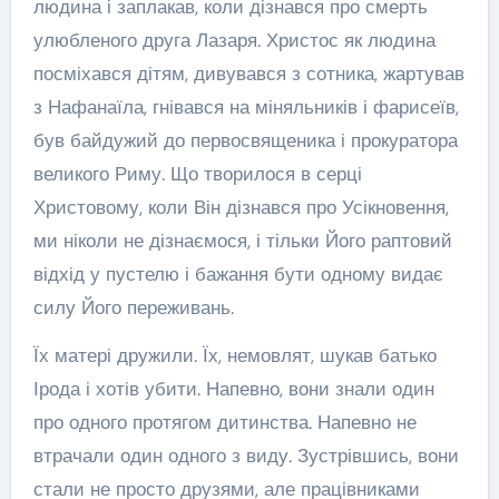
людина і заплакав, коли дізнався про смерть
улюбленого друга Лазаря. Христос як людина
посміхався дітям, дивувався з сотника, жартував
з Нафанаїла, гнівався на міняльників і фарисеїв,
був байдужий до первосвященика і прокуратора
великого Риму. Що творилося в серці
Христовому, коли Він дізнався про Усікновення,
ми ніколи не дізнаємося, і тільки Його раптовий
відхід у пустелю і бажання бути одному видає
силу Його переживань.
Їх матері дружили. Їх, немовлят, шукав батько
Ірода і хотів убити. Напевно, вони знали один
про одного протягом дитинства. Напевно не
втрачали один одного з виду. Зустрівшись, вони
стали не просто друзями, але працівниками