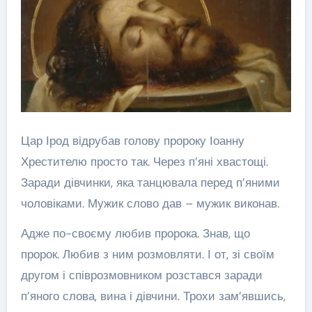
Цар Ірод відрубав голову пророку Іоанну
Хрестителю просто так. Через п’яні хвастощі.
Заради дівчинки, яка танцювала перед п’яними
чоловіками. Мужик слово дав – мужик виконав.
Адже по-своєму любив пророка. Знав, що
пророк. Любив з ним розмовляти. І от, зі своїм
другом і співрозмовником розстався заради
п’яного слова, вина і дівчини. Трохи зам’явшись,