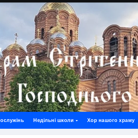
гослужінь
Недільні школи
Хор нашого храму