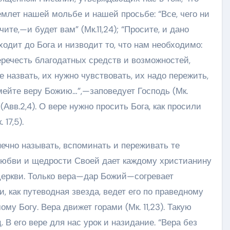
емлет нашей мольбе и нашей просьбе: “Все, чего ни
ите,—и будет вам” (Мк.11,24); “Просите, и дано
ходит до Бога и низводит то, что нам необходимо:
еречесть благодатных средств и возможностей,
 назвать, их нужно чувствовать, их надо пережить,
Имейте веру Божию…”,—заповедует Господь (Мк.
(Авв.2,4). О вере нужно просить Бога, как просили
 17,5).
чно называть, вспоминать и переживать те
 любви и щедрости Своей дает каждому христианину
еркви. Только вера—дар Божий—согревает
и, как путеводная звезда, ведет его по праведному
му Богу. Вера движет горами (Мк. 11,23). Такую
В его вере для нас урок и назидание. “Вера без