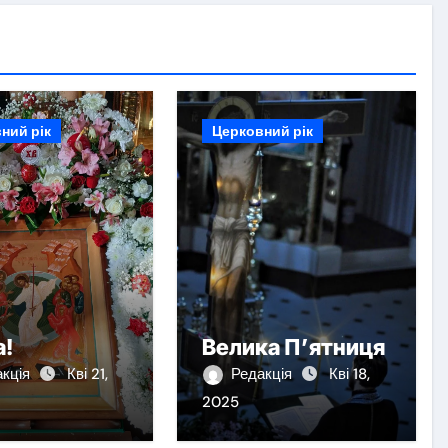
ний рік
Церковний рік
а!
Велика П’ятниця
акція
Кві 21,
Редакція
Кві 18,
2025