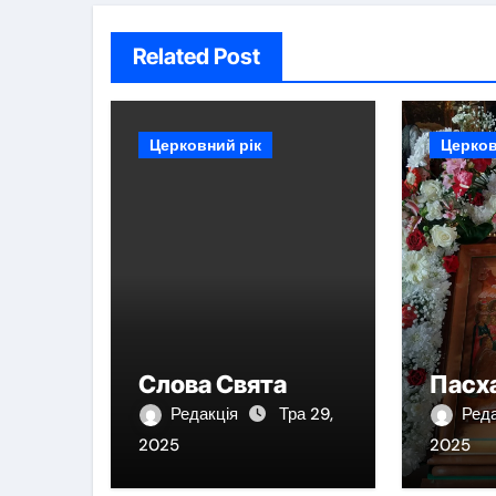
Related Post
Церковний рік
Церков
Слова Свята
Пасх
Редакція
Тра 29,
Ред
2025
2025