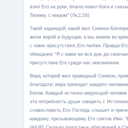
взял Его на руки, благословил Бога и сказ
Твоему, с миром” (Лк.2,29).
Такой надеждой, какой жил Симеон Богопр
жили верой в будущее, а мы живем во врем
с нами присутствия, Его любви. Правда Ег
обещание: “Я с вами во все дни до скончан
присутствие Его среди нас неизменное.
Вера, которой жил праведный Симеон, при
благодати; вера приводит каждого человека
Богом. Каждый истинно верующий человек
это потребность души говорить с Источник
славословить Его. Господь слышит и прин
каждому, призывающему Его святое Имя. “
144,18). Сколько радостных обетований в 