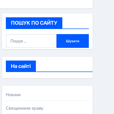
ПОШУК ПО САЙТУ
П
о
ш
у
к
На сайті
:
Новини
Священники храму