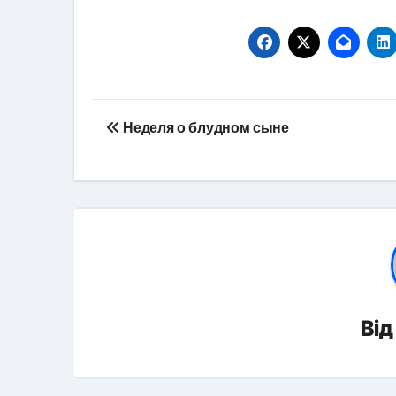
Навігація
Неделя о блудном сыне
записів
Ві