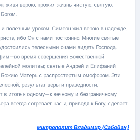
он, живя верою, прожил жизнь чистую, святую,
 Богом.
 и полезным уроком. Симеон жил верою в надежде.
риста, ибо Он с нами постоянно. Многие святые
удостоились телесными очами видеть Господа,
афим—во время совершения Божественной
келейной молитвы; святые Андрей и Епифаний
й Божию Матерь с распростертым омофором. Эти
лесной, результат веры и праведности,
т в итоге к одному—к вечному и безграничному
ра всегда согревает нас и, приводя к Богу, сделает
митрополит Владимир (Сабодан)