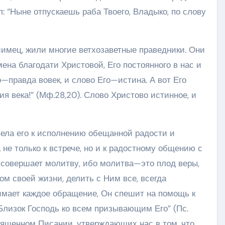
ал: “Ныне отпускаешь раба Твоего, Владыко, по слову
иимец, жили многие ветхозаветные праведники. Они
ена благодати Христовой, Его постоянного в нас и
о—правда вовек, и слово Его—истина. А вот Его
ия века!” (Мф.28,20). Слово Христово истинное, и
вела его к исполнению обещанной радости и
 не только к встрече, но и к радостному общению с
 совершает молитву, ибо молитва—это плод веры,
ом своей жизни, делить с Ним все, всегда
имает каждое обращение, Он спешит на помощь к
Близок Господь ко всем призывающим Его” (Пс.
Священном Писании, утверждающих нас в том, что