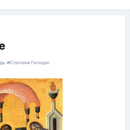
е
ідь
#
Стрітення Господнє