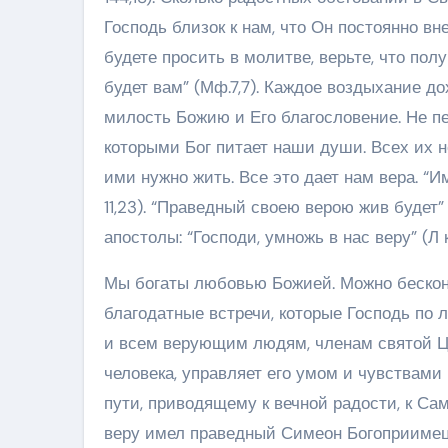
Господь близок к нам, что Он постоянно вн
будете просить в молитве, верьте, что получ
будет вам” (Мф.7,7). Каждое воздыхание до
милость Божию и Его благословение. Не п
которыми Бог питает наши души. Всех их не
ими нужно жить. Все это дает нам вера. “
11,23). “Праведный своею верою жив будет” 
апостолы: “Господи, умножь в нас веру” (Л к.
Мы богаты любовью Божией. Можно бесконе
благодатные встречи, которые Господь по
и всем верующим людям, членам святой Ц
человека, управляет его умом и чувствами 
пути, приводящему к вечной радости, к Само
веру имел праведный Симеон Богоприимец. 