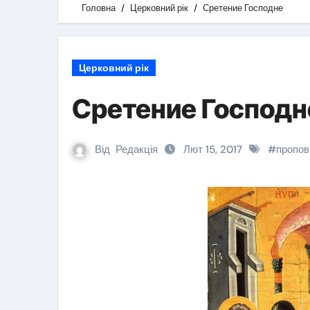
Головна
Церковний рік
Сретение Господне
Церковний рік
Сретение Господн
Від
Редакція
Лют 15, 2017
#
пропов