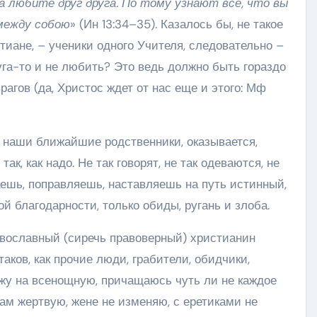
 да любите друг друга. По тому узнают все, что вы
между собою
» (Ин 13:34–35). Казалось бы, не такое
тиане, – ученики одного Учителя, следовательно –
га-то и не любить? Это ведь должно быть гораздо
рагов (да, Христос ждет от нас еще и этого: Мф
о наши ближайшие родственники, оказывается,
ак, как надо. Не так говорят, не так одеваются, не
ваешь, поправляешь, наставляешь на путь истинный,
кой благодарности, только обиды, ругань и злоба.
авославный (сиречь правоверный) христианин
таков, как прочие люди, грабители, обидчики,
ожу на всенощную, причащаюсь чуть ли не каждое
рам жертвую, жене не изменяю, с еретиками не