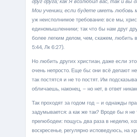
друг друга; как Я возлюбил вас, так и вы
Мои ученики, если будете иметь любовь 
уж неисполнимое требование: все мы, хрис
единомышленники; так что бы нам друг дру
более легким делом, чем, скажем, любить в
5:44, Лк 6:27).
Но любить других христиан, даже если эт
очень непросто. Еще бы: они всё делают не т
так постятся и не то постят. Им подсказы
обличаешь, наконец, – но нет, в ответ ника
Так проходят за годом год – и однажды пр
задумывается: а как же так? Вроде бы я не 
прелюбодеи: пощусь два раза в неделю, х
воскресенье, регулярно исповедуюсь, на х