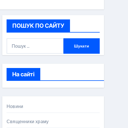
ПОШУК ПО САЙТУ
П
о
ш
у
к
На сайті
:
Новини
Священники храму