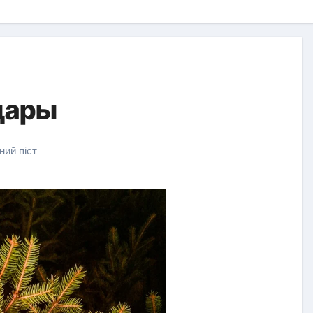
дары
ний піст