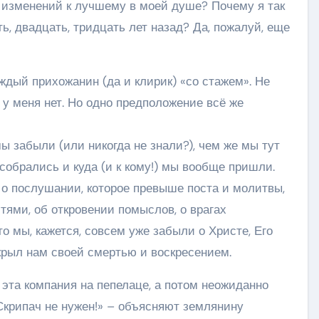
 изменений к лучшему в моей душе? Почему я так
ять, двадцать, тридцать лет назад? Да, пожалуй, еще
аждый прихожанин (да и клирик) «со стажем». Не
у меня нет. Но одно предположение всё же
мы забыли (или никогда не знали?), чем же мы тут
собрались и куда (и к кому!) мы вообще пришли.
, о послушании, которое превыше поста и молитвы,
тями, об откровении помыслов, о врагах
о мы, кажется, совсем уже забыли о Христе, Его
ткрыл нам своей смертью и воскресением.
эта компания на пепелаце, а потом неожиданно
«Скрипач не нужен!» – объясняют землянину