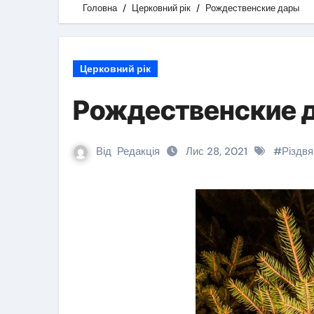
Головна
Церковний рік
Рождественские дары
Церковний рік
Рождественские 
Від
Редакція
Лис 28, 2021
#
Різдвя