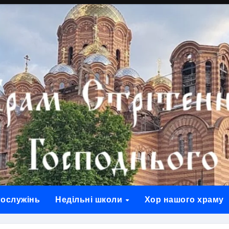
гослужінь
Недільні школи
Хор нашого храму