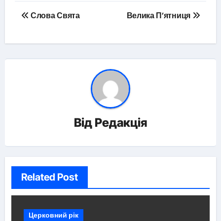
Навігація
Слова Свята
Велика П’ятниця
записів
Від
Редакція
Related Post
Церковний рік