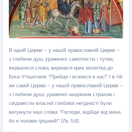
В одній Церкві – у нашій православній Церкві –
з глибини душ, уражених самотністю і тугою,
вирвалися слова, вирвався крик, молитва до
Бога-Утішителя: “Прийди і вселися в нас!” І в тій
же самій Церкві – у нашій православній Церкві –
з глибини душі, ураженої нищівним страхом і
свідомістю власної глибокої негідності були
вигукнути інші слова: “Господи, відійди від мене,
бо я чоловік грішний!” (Лк. 5:8).