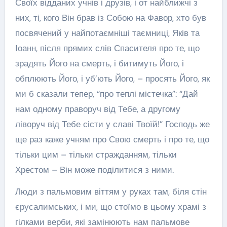
Своїх відданих учнів і друзів, і от найближчі з
них, ті, кого Він брав із Собою на Фавор, хто був
посвячений у найпотаємніші таємниці, Яків та
Іоанн, після прямих слів Спасителя про те, що
зрадять Його на смерть, і битимуть Його, і
обплюють Його, і уб’ють Його, – просять Його, як
ми б сказали тепер, “про теплі містечка”: “Дай
нам одному праворуч від Тебе, а другому
ліворуч від Тебе сісти у славі Твоїй!” Господь же
ще раз каже учням про Свою смерть і про те, що
тільки цим – тільки стражданням, тільки
Хрестом – Він може поділитися з ними.
Люди з пальмовим віттям у руках там, біля стін
єрусалимських, і ми, що стоїмо в цьому храмі з
гілками верби, які замінюють нам пальмове