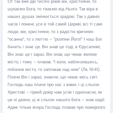
От так вже дві тисячі років ми, християни, то
шукаємо Бога, то тікаємо від Нього. Так віра в
наших душах змінюється зрадою. Так з давніх
часів і понині, усе в той самій Церкві, всі ті самі
люди, ми, християни, то з радістю кричимо
“осанна”, то з люттю – “розіпни Його!” І наш Бог
бачить і знає це. Він знав це тоді, в Єрусалимі,
Він знає це і зараз. Він знав, що чекає велике
місто, і тому – плакав. “І коли, наблизившись,
побачив місто, то заплакав над ним” (Лк. 19:41).
Плаче Він і зараз, знаючи, що чекає весь світ.
Господь наш плаче про нас з вами, і ці сльози
Христові – гіркий докір нам усім і одночасно, як
це ні дивно, ці ж сльози нашого Бога – знак надії.
Адже тільки вчора Господь плакав про померлого