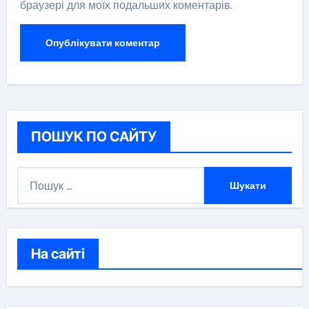
браузері для моїх подальших коментарів.
ПОШУК ПО САЙТУ
П
о
ш
у
к
На сайті
: