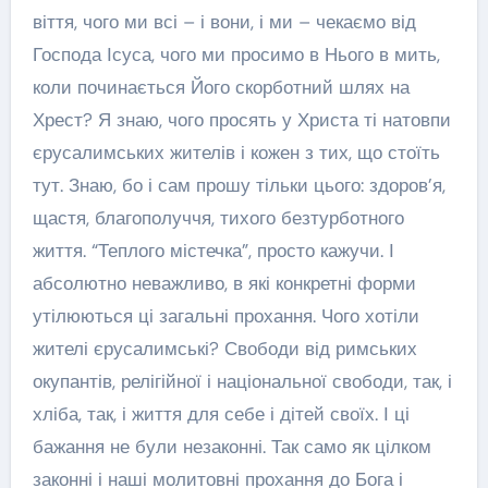
віття, чого ми всі – і вони, і ми – чекаємо від
Господа Ісуса, чого ми просимо в Нього в мить,
коли починається Його скорботний шлях на
Хрест? Я знаю, чого просять у Христа ті натовпи
єрусалимських жителів і кожен з тих, що стоїть
тут. Знаю, бо і сам прошу тільки цього: здоров’я,
щастя, благополуччя, тихого безтурботного
життя. “Теплого містечка”, просто кажучи. І
абсолютно неважливо, в які конкретні форми
утілюються ці загальні прохання. Чого хотіли
жителі єрусалимські? Свободи від римських
окупантів, релігійної і національної свободи, так, і
хліба, так, і життя для себе і дітей своїх. І ці
бажання не були незаконні. Так само як цілком
законні і наші молитовні прохання до Бога і