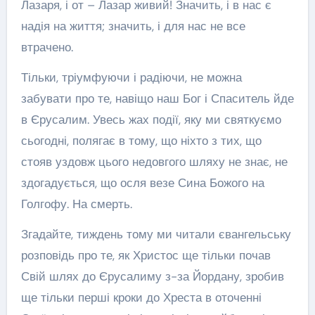
Лазаря, і от – Лазар живий! Значить, і в нас є
надія на життя; значить, і для нас не все
втрачено.
Тільки, тріумфуючи і радіючи, не можна
забувати про те, навіщо наш Бог і Спаситель йде
в Єрусалим. Увесь жах події, яку ми святкуємо
сьогодні, полягає в тому, що ніхто з тих, що
стояв уздовж цього недовгого шляху не знає, не
здогадується, що осля везе Сина Божого на
Голгофу. На смерть.
Згадайте, тиждень тому ми читали євангельську
розповідь про те, як Христос ще тільки почав
Свій шлях до Єрусалиму з-за Йордану, зробив
ще тільки перші кроки до Хреста в оточенні