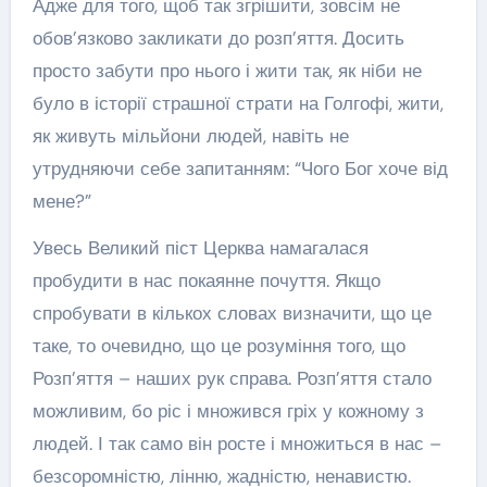
Адже для того, щоб так згрішити, зовсім не
обов’язково закликати до розп’яття. Досить
просто забути про нього і жити так, як ніби не
було в історії страшної страти на Голгофі, жити,
як живуть мільйони людей, навіть не
утрудняючи себе запитанням: “Чого Бог хоче від
мене?”
Увесь Великий піст Церква намагалася
пробудити в нас покаянне почуття. Якщо
спробувати в кількох словах визначити, що це
таке, то очевидно, що це розуміння того, що
Розп’яття – наших рук справа. Розп’яття стало
можливим, бо ріс і множився гріх у кожному з
людей. І так само він росте і множиться в нас –
безсоромністю, лінню, жадністю, ненавистю.