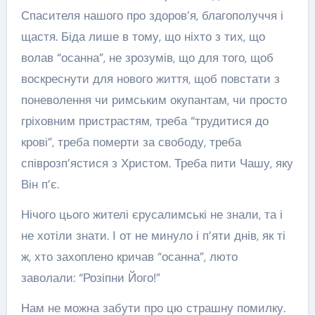
Спасителя нашого про здоров’я, благополуччя і
щастя. Біда лише в тому, що ніхто з тих, що
волав “осанна”, не зрозумів, що для того, щоб
воскреснути для нового життя, щоб повстати з
поневолення чи римським окупантам, чи просто
гріховним пристрастям, треба “трудитися до
крові”, треба померти за свободу, треба
співрозп’ястися з Христом. Треба пити Чашу, яку
Він п’є.
Нічого цього жителі єрусалимські не знали, та і
не хотіли знати. І от не минуло і п’яти днів, як ті
ж, хто захоплено кричав “осанна”, люто
заволали: “Розіпни Його!”
Нам не можна забути про цю страшну помилку.