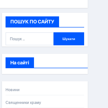
ПОШУК ПО САЙТУ
П
о
ш
у
к
На сайті
:
Новини
Священники храму