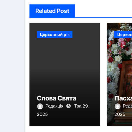
Related Post
Церковний рік
Церков
Слова Свята
Пасх
Редакція
Тра 29,
Ред
2025
2025