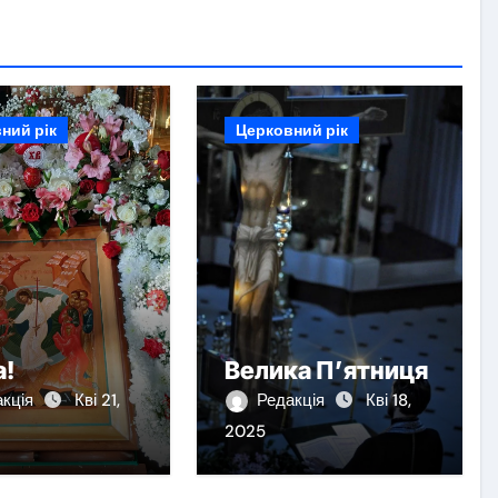
ний рік
Церковний рік
а!
Велика П’ятниця
акція
Кві 21,
Редакція
Кві 18,
2025