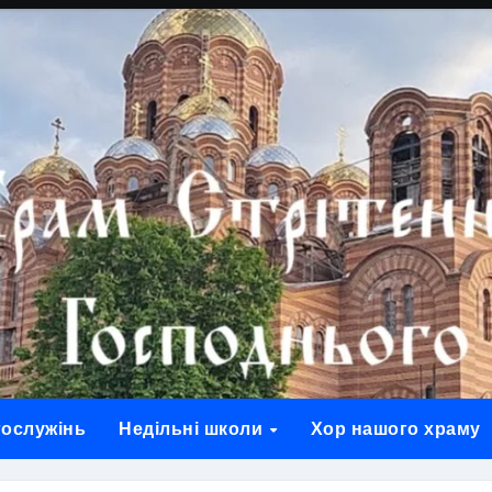
гослужінь
Недільні школи
Хор нашого храму