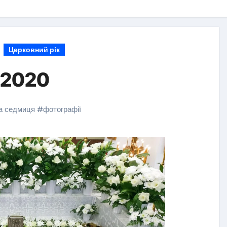
Церковний рік
 2020
а седмиця
#
фотографії