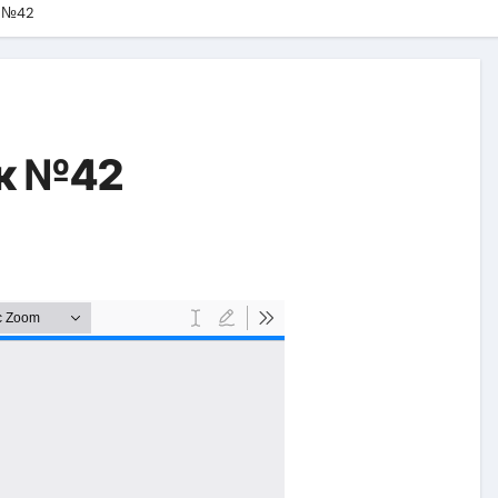
к №42
ок №42