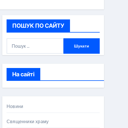
ПОШУК ПО САЙТУ
П
о
ш
у
к
На сайті
:
Новини
Священники храму