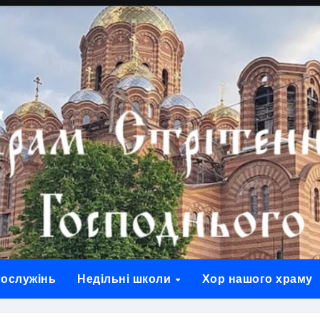
гослужінь
Недільні школи
Хор нашого храму