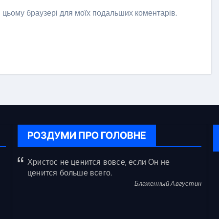
 в цьому браузері для моїх подальших коментарів.
РОЗДУМИ ПРО ГОЛОВНЕ
Христос не ценится вовсе, если Он не
ценится больше всего.
Блаженный Августин