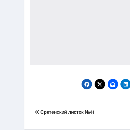
Навігація
Сретенский листок №41
записів