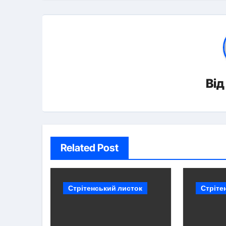
Ві
Related Post
Стрітенський листок
Стріте