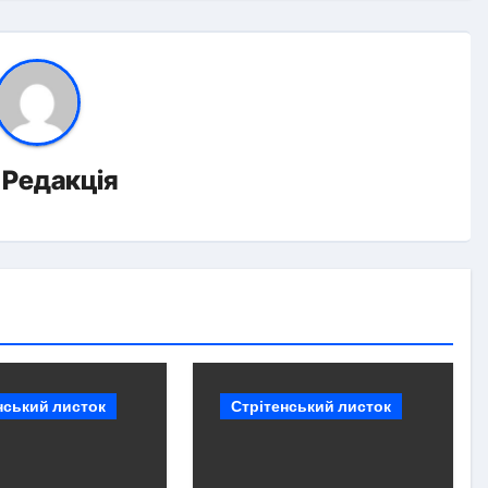
д
Редакція
нський листок
Стрітенський листок