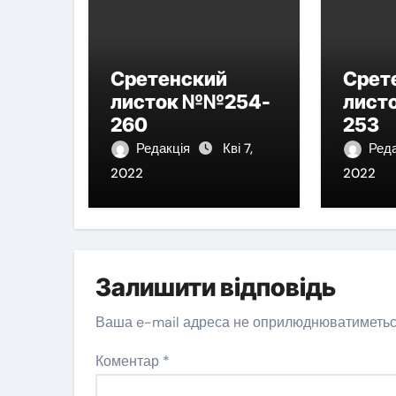
Сретенский
Срет
листок №№254-
лист
260
253
Редакція
Кві 7,
Ред
2022
2022
Залишити відповідь
Ваша e-mail адреса не оприлюднюватиметьс
Коментар
*