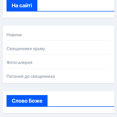
к
На сайті
:
Новини
Священники храму
Фотогалерея
Питання до священника
Слово Боже