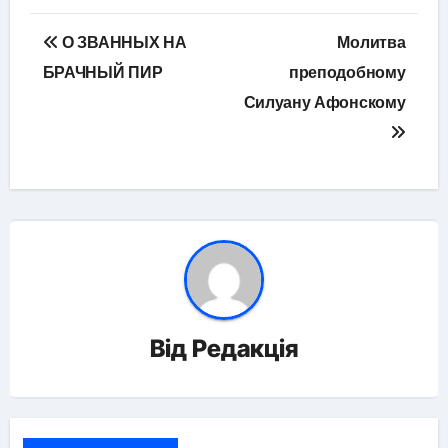
Навігація
О ЗВАННЫХ НА
Молитва
записів
БРАЧНЫЙ ПИР
преподобному
Силуану Афонскому
Від
Редакція