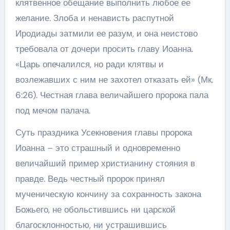
клятвенное обещание выполнить любое ее
желание. Злоба и ненависть распутной
Иродиады затмили ее разум, и она неистово
требовала от дочери просить главу Иоанна.
«Царь опечалился, но ради клятвы и
возлежавших с ним не захотел отказать ей» (Мк.
6:26). Честная глава величайшего пророка пала
под мечом палача.
Суть праздника Усекновения главы пророка
Иоанна – это страшный и одновременно
величайший пример христианину стояния в
правде. Ведь честный пророк принял
мученическую кончину за сохранность закона
Божьего, не обольстившись ни царской
благосклонностью, ни устрашившись