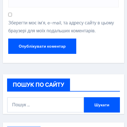
Зберегти моє ім'я, e-mail, та адресу сайту в цьому
браузері для моїх подальших коментарів.
ПОШУК ПО САЙТУ
П
о
ш
у