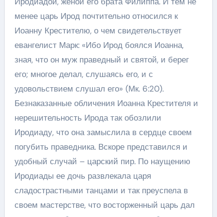
Иродиадой, женой его брата Филиппа. И тем не
менее царь Ирод почтительно относился к
Иоанну Крестителю, о чем свидетельствует
евангелист Марк: «Ибо Ирод боялся Иоанна,
зная, что он муж праведный и святой, и берег
его; многое делал, слушаясь его, и с
удовольствием слушал его» (Мк. 6:20).
Безнаказанные обличения Иоанна Крестителя и
нерешительность Ирода так обозлили
Иродиаду, что она замыслила в сердце своем
погубить праведника. Вскоре представился и
удобный случай – царский пир. По наущению
Иродиады ее дочь развлекала царя
сладострастными танцами и так преуспела в
своем мастерстве, что восторженный царь дал