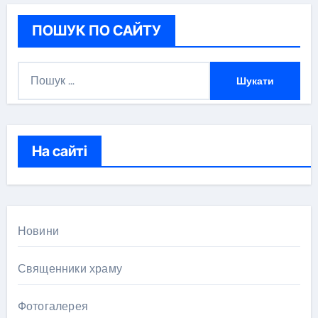
ПОШУК ПО САЙТУ
П
о
ш
у
к
На сайті
:
Новини
Священники храму
Фотогалерея