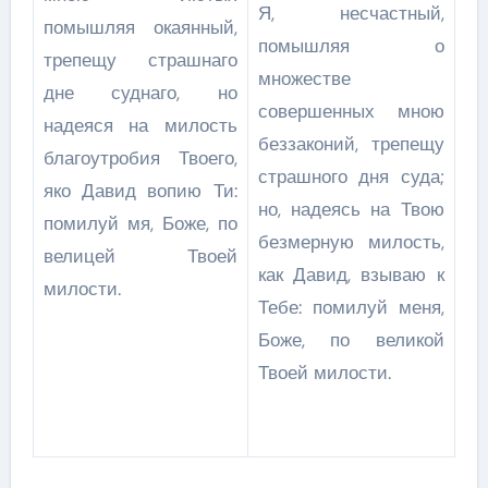
Я, несчастный,
помышляя окаянный,
помышляя о
трепещу страшнаго
множестве
дне суднаго, но
совершенных мною
надеяся на милость
беззаконий, трепещу
благоутробия Твоего,
страшного дня суда;
яко Давид вопию Ти:
но, надеясь на Твою
помилуй мя, Боже, по
безмерную милость,
велицей Твоей
как Давид, взываю к
милости.
Тебе: помилуй меня,
Боже, по великой
Твоей милости.