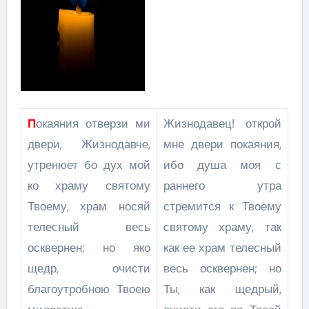
П
окаяния отверзи ми
Жизнодавец! открой
двери, Жизнодавче,
мне двери покаяния,
утренюет бо дух мой
ибо душа моя с
ко храму святому
раннего утра
Твоему, храм носяй
стремится к Твоему
телесный весь
святому храму, так
осквернен; но яко
как ее храм телесный
щедр, очисти
весь осквернен; но
благоутробною Твоею
Ты, как щедрый,