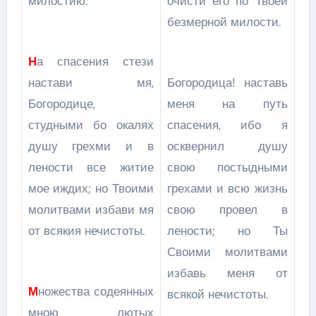
милостию.
очисти его по Твоей
безмерной милости.
Н
а спасения стези
настави мя,
Богородица! наставь
Богородице,
меня на путь
студными бо окалях
спасения, ибо я
душу грехми и в
осквернил душу
лености все житие
свою постыдными
мое иждих; но Твоими
грехами и всю жизнь
молитвами избави мя
свою провел в
от всякия нечистоты.
лености; но Ты
Своими молитвами
избавь меня от
М
ножества содеянных
всякой нечистоты.
мною лютых