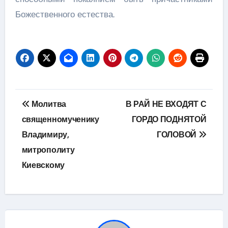
Божественного естества.
Навігація
Молитва
В РАЙ НЕ ВХОДЯТ С
записів
священномученику
ГОРДО ПОДНЯТОЙ
Владимиру,
ГОЛОВОЙ
митрополиту
Киевскому