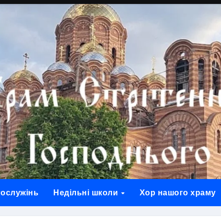
гослужінь
Недільні школи
Хор нашого храму