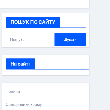
ПОШУК ПО САЙТУ
П
о
ш
у
к
На сайті
:
Новини
Священники храму