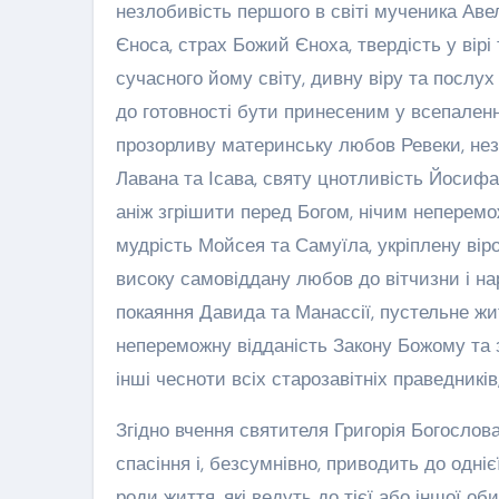
незлобивість першого в світі мученика Аве
Єноса, страх Божий Єноха, твердість у вірі
сучасного йому світу, дивну віру та послу
до готовності бути принесеним у всепаленн
прозорливу материнську любов Ревеки, не
Лавана та Ісава, святу цнотливість Йосифа
аніж згрішити перед Богом, нічим неперемо
мудрість Мойсея та Самуїла, укріплену вір
високу самовіддану любов до вітчизни і н
покаяння Давида та Манассії, пустельне жит
непереможну відданість Закону Божому та 
інші чесноти всіх старозавітніх праведників,
Згідно вчення святителя Григорія Богослов
спасіння і, безсумнівно, приводить до однієї
роди життя, які ведуть до тієї або іншої об