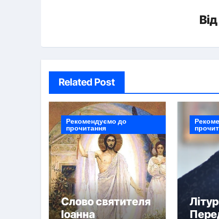
Ві
Related Post
Рекомендуємо до
Рекоме
прочитання
прочит
Слово святителя
Літур
Іоанна
Пере