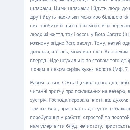
шляхами. Цими шляхами і йдуть люди до ві
другі йдуть наскільки можливо більшою кіль
сил зробити й цього, той може йти переваж
людські життя, так і осель у Бога багато (Ін
кожному згідно його заслуг. Тому, нехай од
декілька, а хтось, можливо, і всі. Але неха
вперед і йде неухильно по стопам того добр
тісним шляхом скрізь вузькі ворота (Мф. 7
Разом із цим, Свята Церква цього дня, щоб
читанні притчу про покликаних на вечерю, 
зустрічі Господа перевага плоті над духом:
земних благ, пристрасть до суєти, небажан
перебування у рабстві страстей та похотей
нам умертвити блуд, нечистоту, пристрасть,