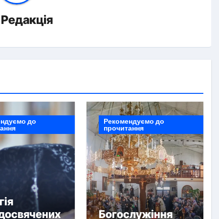
д
Редакція
ндуємо до
Рекомендуємо до
ання
прочитання
гія
досвячених
Богослужіння