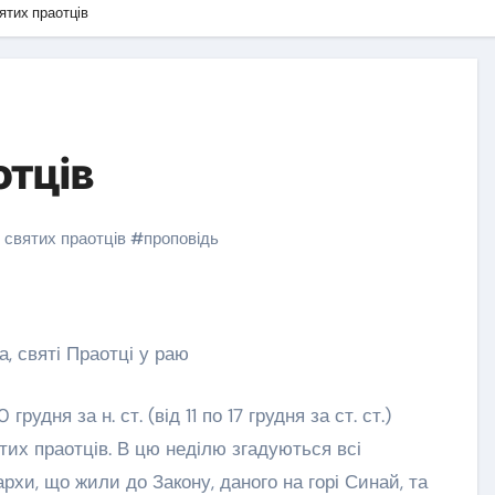
ятих праотців
отців
 святих праотців
#
проповідь
, святі Праотці у раю
их праотців. В цю неділю згадуються всі
рхи, що жили до Закону, даного на горі Синай, та