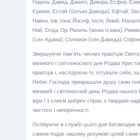
Гедеон, Давид, Даниїл, Девора, Есфир, Єзе
Єремія, Єссей (батько Давида), Єфтай, Захарі
Навин, Іов, Іона, Йосиф, Іосія, Левій, Мала
Ной, Олда, Ор, Рахиль (жінка Ісаака), Реве
(син Адама), Соломон (син Давида), Софоні
Звершуючи пам’ять чесних праотців Свята 
великого і світлоносного дня Різдва Христо
праотців і, наслідуючи їх, готували себе, з
Небес Господа, прикрашали душу свою їхн
великий і свілоносний день Різдва нашого 
віри і з єлеєм добрих справ, з твердою над
чистоти і непорочності.
Оспівуючи в службі цього дня боговгодне ж
самим подає нашому розумові цілий сонм ве