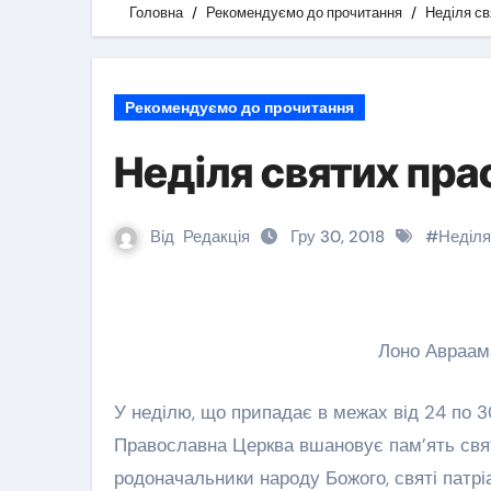
Головна
Рекомендуємо до прочитання
Неділя св
Рекомендуємо до прочитання
Неділя святих пра
Від
Редакція
Гру 30, 2018
#
Неділя
Лоно Авраама
У неділю, що припадає в межах від 24 по 30 грудня за н. ст. (від 11 по 17 грудня за ст. ст.)
Православна Церква вшановує пам’ять свят
родоначальники народу Божого, святі патріа