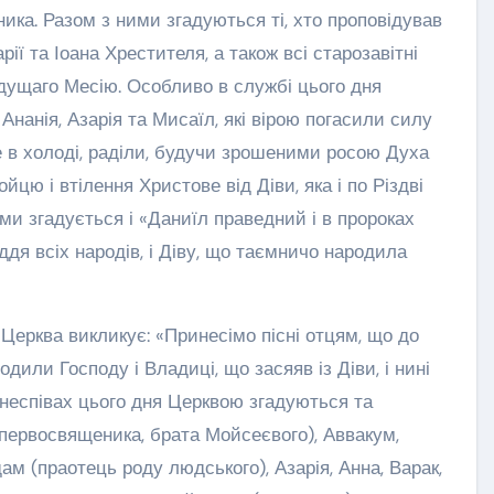
ка. Разом з ними згадуються ті, хто проповідував
ії та Іоана Хрестителя, а також всі старозавітні
ядущаго Месію. Особливо в службі цього дня
Ананія, Азарія та Мисаїл, які вірою погасили силу
е в холоді, раділи, будучи зрошеними росою Духа
ю і втілення Христове від Діви, яка і по Різдві
и згадується і «Даниїл праведний і в пророках
ддя всіх народів, і Діву, що таємничо народила
Церква викликує: «Принесімо пісні отцям, що до
годили Господу і Владиці, що засяяв із Діви, і нині
снеспівах цього дня Церквою згадуються та
первосвященика, брата Мойсеєвого), Аввакум,
дам (праотець роду людського), Азарія, Анна, Варак,