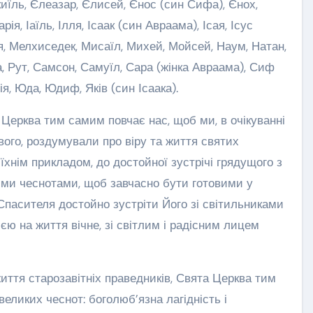
киїль, Єлеазар, Єлисей, Єнос (син Сифа), Єнох,
я, Іаїль, Ілля, Ісаак (син Авраама), Ісая, Ісус
хія, Мелхиседек, Мисаїл, Михей, Мойсей, Наум, Натан,
ка, Рут, Самсон, Самуїл, Сара (жінка Авраама), Сиф
я, Юда, Юдиф, Яків (син Ісаака).
Церква тим самим повчає нас, щоб ми, в очікуванні
вого, роздумували про віру та життя святих
а їхнім прикладом, до достойної зустрічі грядущого з
іми чеснотами, щоб завчасно бути готовими у
Спасителя достойно зустріти Його зі світильниками
ією на життя вічне, зі світлим і радісним лицем
иття старозавітніх праведників, Свята Церква тим
ликих чеснот: боголюб’язна лагідність і