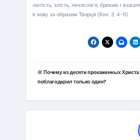
лютість, злість, лихослів’я, брехню і взаг
в нову за образом Творця (Кол. 3, 4-11).
Навігація
Почему из десяти прокаженных Христа
записів
поблагодарил только один?