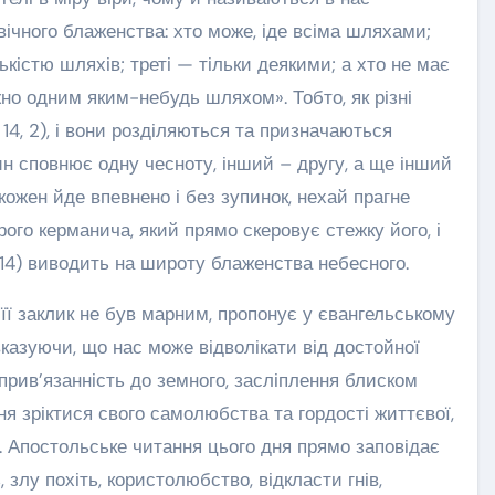
чного блаженства: хто може, іде всіма шляхами;
кістю шляхів; треті — тільки деякими; а хто не має
но одним яким-небудь шляхом». Тобто, як різні
. 14, 2), і вони розділяються та призначаються
ин сповнює одну чесноту, інший – другу, а ще інший
й кожен йде впевнено і без зупинок, нехай прагне
ого керманича, який прямо скеровує стежку його, і
, 14) виводить на широту блаженства небесного.
 її заклик не був марним, пропонує у євангельському
вказуючи, що нас може відволікати від достойної
 прив’язанність до земного, засліплення блиском
ня зріктися свого самолюбства та гордості життєвої,
. Апостольське читання цього дня прямо заповідає
 злу похіть, користолюбство, відкласти гнів,