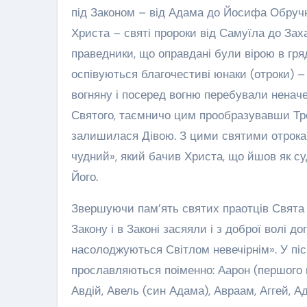
під Законом – від Адама до Йосифа Обручни
Христа – святі пророки від Самуїла до Захар
праведники, що оправдані були вірою в гр
оспівуються благочестиві юнаки (отроки) – 
вогняну і посеред вогню перебували ненач
Святого, таємничо цим прообразувавши Тройц
залишилася Дівою. З цими святими отрокам
чудний», який бачив Христа, що йшов як су
Його.
Звершуючи пам’ять святих праотців Свята 
Закону і в Законі засяяли і з доброї волі до
насолоджуються Світлом невечірнім». У пі
прославляються поіменно: Аарон (першого 
Авдій, Авель (син Адама), Авраам, Аггей, А