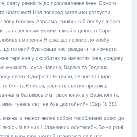
ля, святу ревність до прославлення імені Божого
 та благочесті Ноя посеред загальної розпусти
х слову Божому Авраама, синівський послух Ісаака
я за повелінням Божим, сімейні цінності Сари,
злобиве смирення Якова, що перемогло злобу
, що готовий був краще постраждати та померти,
жне терпіння у скорботах та напастях Іова, урядову
ою мужність Ісуса Навина, Варака та Гедеона,
ароду свого Юдифи та Есфири, слізне та щире
тя Іллі та Єлисея, ревність святих пророків,
звичаям батьківським трьох юнаків у Вавилоні та
 яких «увесь світ не був достойний» (Євр. 11, 38).
а, кожна із чеснот являє собою «особливий шлях до
 якоїсь із вічних і блаженних обителей». Бо «є різні
ителі в міру віри, чому й називаються в нас