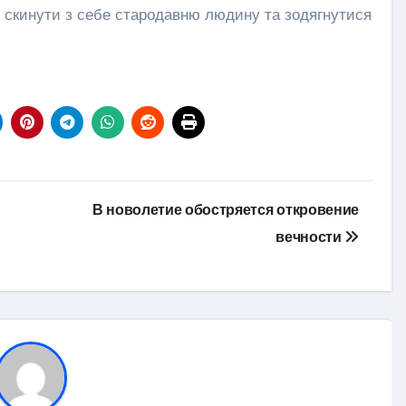
алі скинути з себе стародавню людину та зодягнутися
В новолетие обостряется откровение
вечности