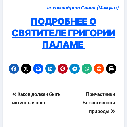
архимандрит Савва (Мажуко)
ПОДРОБНЕЕ О
СВЯТИТЕЛЕ ГРИГОРИИ
ПАЛАМЕ
Навігація
Каков должен быть
Причастники
записів
истинный пост
Божественной
природы