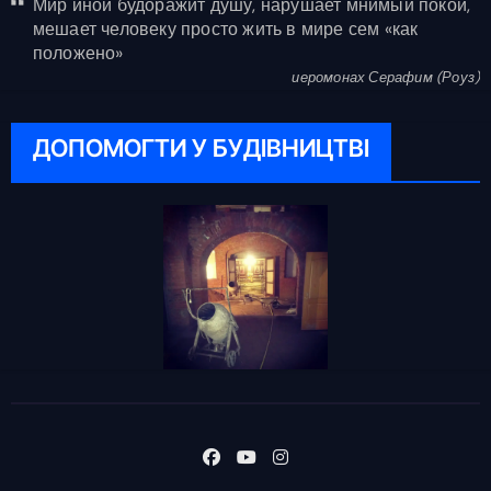
Мир иной будоражит душу, нарушает мнимый покой,
мешает человеку просто жить в мире сем «как
положено»
иеромонах Серафим (Роуз)
ДОПОМОГТИ У БУДІВНИЦТВІ