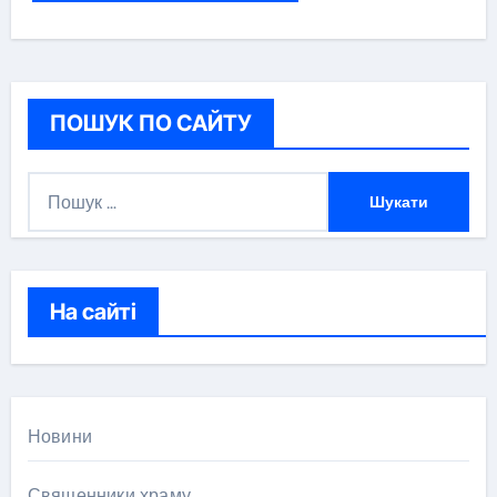
ПОШУК ПО САЙТУ
П
о
ш
у
к
На сайті
:
Новини
Священники храму