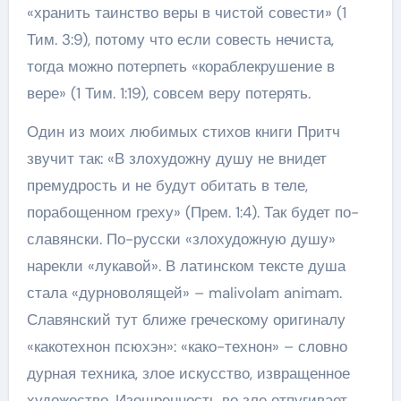
«хранить таинство веры в чистой совести» (1
Тим. 3:9), потому что если совесть нечиста,
тогда можно потерпеть «кораблекрушение в
вере» (1 Тим. 1:19), совсем веру потерять.
Один из моих любимых стихов книги Притч
звучит так: «В злохудожну душу не внидет
премудрость и не будут обитать в теле,
порабощенном греху» (Прем. 1:4). Так будет по-
славянски. По-русски «злохудожную душу»
нарекли «лукавой». В латинском тексте душа
стала «дурноволящей» – malivolam animam.
Славянский тут ближе греческому оригиналу
«какотехнон псюхэн»: «како-технон» – словно
дурная техника, злое искусство, извращенное
художество. Изощренность во зле отпугивает