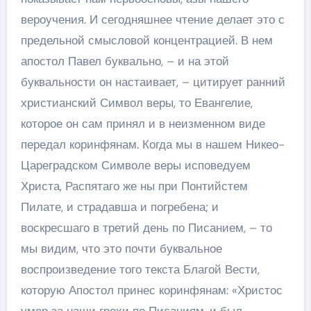
вероучения. И сегодняшнее чтение делает это с
предельной смысловой концентрацией. В нем
апостол Павел буквально, – и на этой
буквальности он настаивает, – цитирует ранний
христианский Символ веры, то Евангелие,
которое он сам принял и в неизменном виде
передал коринфянам. Когда мы в нашем Никео-
Цареградском Символе веры исповедуем
Христа, Распятаго же ны при Понтийстем
Пилате, и страдавша и погребена; и
воскресшаго в третий день по Писанием, – то
мы видим, что это почти буквальное
воспроизведение того текста Благой Вести,
которую Апостол принес коринфянам: «Христос
умер за наши грехи по Писаниям, и был