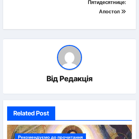
записів
Пятидесятнице:
Апостол
Від
Редакція
Related Post
Рекомендуємо до прочитання