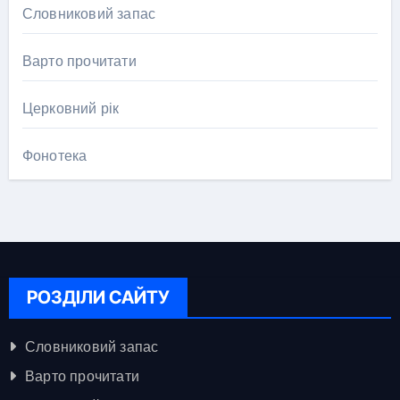
Словниковий запас
Варто прочитати
Церковний рік
Фонотека
РОЗДІЛИ САЙТУ
Словниковий запас
Варто прочитати