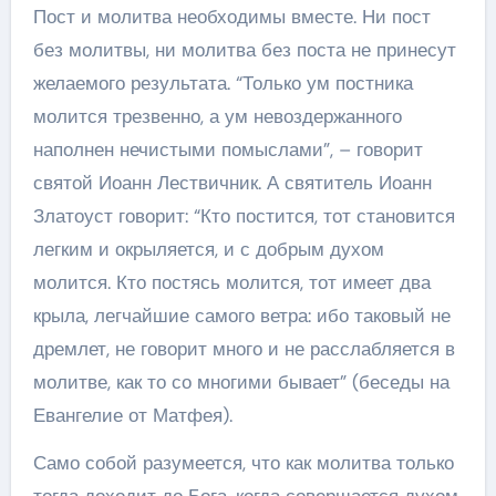
Пост и молитва необходимы вместе. Ни пост
без молитвы, ни молитва без поста не принесут
желаемого результата. “Только ум постника
молится трезвенно, а ум невоздержанного
наполнен нечистыми помыслами”, – говорит
святой Иоанн Лествичник. А святитель Иоанн
Златоуст говорит: “Кто постится, тот становится
легким и окрыляется, и с добрым духом
молится. Кто постясь молится, тот имеет два
крыла, легчайшие самого ветра: ибо таковый не
дремлет, не говорит много и не расслабляется в
молитве, как то со многими бывает” (беседы на
Евангелие от Матфея).
Само собой разумеется, что как молитва только
тогда доходит до Бога, когда совершается духом