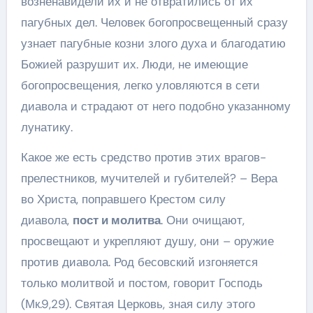
возненавидели их и не отвратились от их
пагубных дел. Человек богопросвещенный сразу
узнает пагубные козни злого духа и благодатию
Божией разрушит их. Люди, не имеющие
богопросвещения, легко уловляются в сети
диавола и страдают от него подобно указанному
лунатику.
Какое же есть средство против этих врагов-
прелестников, мучителей и губителей? – Вера
во Христа, поправшего Крестом силу
диавола,
пост и молитва
. Они очищают,
просвещают и укрепляют душу, они – оружие
против диавола. Род бесовский изгоняется
только молитвой и постом, говорит Господь
(Мк.9,29). Святая Церковь, зная силу этого