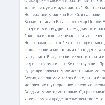
елико грехми своими и беззаконии, но к т
твоим, вразуми и руководствуй. Вся твоя 
Не престани, угодниче Божий, о нас вопия
Всемилостиваго Бога нашего мир Церкви Е
в вере и единомудрие, суемудрия же и рас
больным исцеление, печальным утешение,
Не посрами нас, к тебе с верою притекающ
исполненнии и милостями облагодетельств
заступника. Яви древния милости твоя, и 
чад их, стопами их к тебе шествующих. Пр
сущу, припадаем и молимся: приими молен
Божия, да приимем тобою благодать и бла
малодушие и утверди нас в вере, да несом
Владыки молитвами твоими. О, превеликий
к тебе, помози предстательством твоим ко 