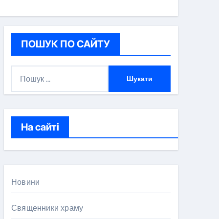
ПОШУК ПО САЙТУ
П
о
ш
у
к
На сайті
:
Новини
Священники храму