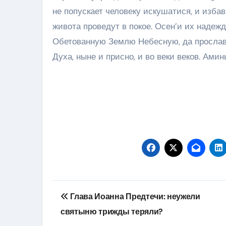
не попускает человеку искушатися, и изба
живота проведут в покое. Осен’и их надеж
Обетованную Землю Небесную, да прославят
Духа, ныне и присно, и во веки веков. Аминь
Навігація
Глава Иоанна Предтечи: неужели
записів
святыню трижды теряли?