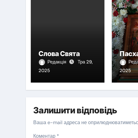
Слова Свята
Пасх
Редакція
Тра 29,
Ред
2025
2025
Залишити відповідь
Ваша e-mail адреса не оприлюднюватиметьс
Коментар
*