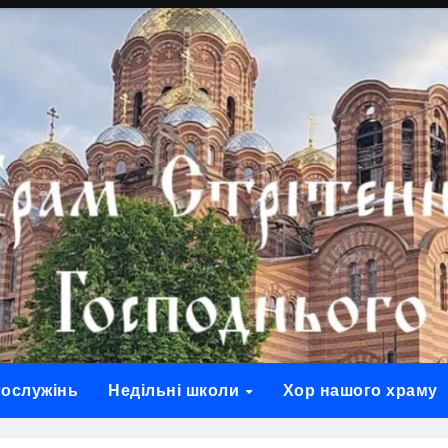
гослужінь
Недільні школи
Хор нашого храму