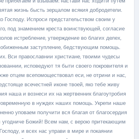
ебе прибегаем и взываем: настави нас ходити путем
святая жизнь бысть зерцалом всякия добродетели.
 ко Господу. Испроси предстательством своим у
го, под знамением креста воинствующей, согласие
колов истребление, утверждение во благих делех,
 обиженным заступление, бедствующим помощь.
их. Вси православнии христиане, твоими чудесы
ованнии, исповедуют тя быти своего покровителя и
ихже отцем всепомоществовал еси, не отрини и нас,
едстояще всечестней иконе твоей, яко тебе живу
ия наша и вознеси их на жертвенник благоутробия
говременную в нуждех наших помощь. Укрепи наше
ненно уповаем получити вся благая от благосердия
 угодниче Божий! Всем нам, с верою притекающим
Господу, и всех нас управи в мире и покаянии