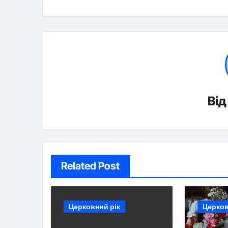
Ві
Related Post
Церковний рік
Церков