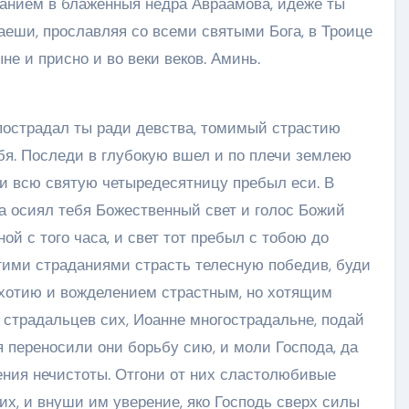
ванием в блаженныя недра Авраамова, идеже ты
аеши, прославляя со всеми святыми Бога, в Троице
не и присно и во веки веков. Аминь.
 пострадал ты ради девства, томимый страстию
бя. Последи в глубокую вшел и по плечи землею
ии всю святую четыредесятницу пребыл еси. В
а осиял тебя Божественный свет и голос Божий
ой с того часа, и свет тот пребыл с тобою до
огими страданиями страсть телесную победив, буди
хотию и вожделением страстным, но хотящим
 страдальцев сих, Иоанне многострадальне, подай
я переносили они борьбу сию, и моли Господа, да
ения нечистоты. Отгони от них сластолюбивые
х, и внуши им уверение, яко Господь сверх силы