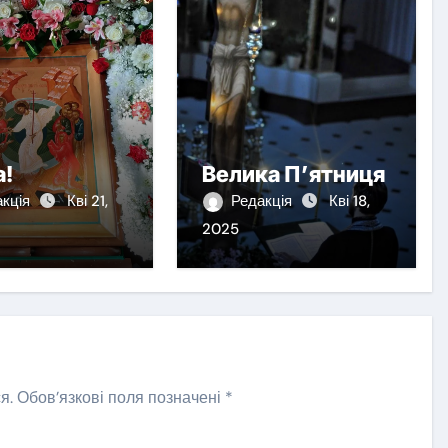
а!
Велика П’ятниця
акція
Кві 21,
Редакція
Кві 18,
2025
я.
Обов’язкові поля позначені
*