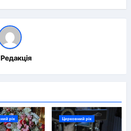
д
Редакція
ний рік
Церковний рік