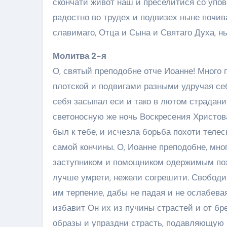
скончати живот наш и преселитися со упо
радостно во трудех и подвизех ныне почив
славимаго, Отца и Сына и Святаго Духа, ны
Молитва 2-я
О, святый преподобне отче Иоанне! Много
плотской и подвигами разными удручая се
себя засыпал еси и тако в лютом страдан
светоносную же ночь Воскресения Христов
был к тебе, и исчезла борьба похоти телесн
самой кончины. О, Иоанне преподобне, мн
заступником и помощником одержимым по
лучше умрети, нежели согрешити. Свободи
им терпение, дабы не падая и не ослабева
избавит Он их из пучины страстей и от бр
образы и упраздни страсть, подавляющую и