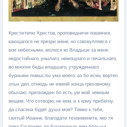
Крестителю Христов, проповедниче покаяния,
кающагося не презри мене, но совокупляяся с
вои небесными, молися ко Владыце за мене
недостойнаго, унылаго, немощнаго и печальнаго,
во многия беды впадшаго, утружденнаго
бурными помыслы ума моего: аз бо есмь вертеп
злых дел, отнюдь не имеяй конца греховному
обычаю; пригвожден бо есть ум мой земным
вещем. Что сотворю, не вем, и к кому прибегну,
да спасена будет душа моя? Токмо к тебе,
святый Иоанне, благодати тезоимените, яко тя
пред Господем, по Богородице, вем больша