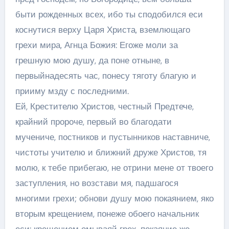
быти рожденных всех, ибо ты сподобился еси
коснутися верху Царя Христа, вземлющаго
грехи мира, Агнца Божия: Егоже моли за
грешную мою душу, да поне отныне, в
первыйнадесять час, понесу тяготу благую и
прииму мзду с последними.
Ей, Крестителю Христов, честный Предтече,
крайний пророче, первый во благодати
мучениче, постников и пустынников наставниче,
чистоты учителю и ближний друже Христов, тя
молю, к тебе прибегаю, не отрини мене от твоего
заступления, но возстави мя, падшагося
многими грехи; обнови душу мою покаянием, яко
вторым крещением, понеже обоего начальник