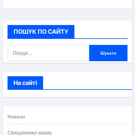
ПОШУК ПО САЙТУ
П
о
ш
у
к
На сайті
:
Новини
Священники храму