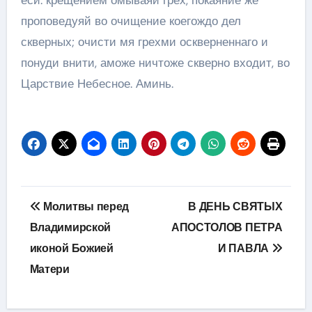
еси: крещением омываяй грех, покаяние же
проповедуяй во очищение коегождо дел
скверных; очисти мя грехми оскверненнаго и
понуди внити, аможе ничтоже скверно входит, во
Царствие Небесное. Аминь.
Навігація
Молитвы перед
В ДЕНЬ СВЯТЫХ
записів
Владимирской
АПОСТОЛОВ ПЕТРА
иконой Божией
И ПАВЛА
Матери