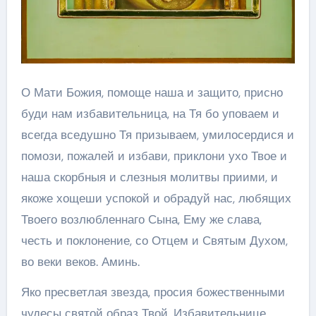
О Мати Божия, помоще наша и защито, присно
буди нам избавительница, на Тя бо уповаем и
всегда вседушно Тя призываем, умилосердися и
помози, пожалей и избави, приклони ухо Твое и
наша скорбныя и слезныя молитвы приими, и
якоже хощеши успокой и обрадуй нас, любящих
Твоего возлюбленнаго Сына, Ему же слава,
честь и поклонение, со Отцем и Святым Духом,
во веки веков. Аминь.
Яко пресветлая звезда, просия божественными
чудесы святой образ Твой, Избавительнице,