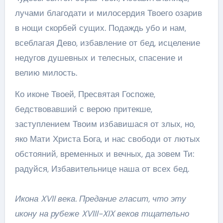
лучами благодати и милосердия Твоего озарив
в нощи скорбей сущих. Подаждь убо и нам,
всеблагая Дево, избавление от бед, исцеление
недугов душевных и телесных, спасение и
велию милость.
Ко иконе Твоей, Пресвятая Госпоже,
бедствовавший с верою притекше,
заступлением Твоим избавишася от злых, но,
яко Мати Христа Бога, и нас свободи от лютых
обстояний, временных и вечных, да зовем Ти:
радуйся, Избавительнице наша от всех бед.
Икона XVII века. Предание гласит, что эту
икону на рубеже XVIII-XIX веков тщательно