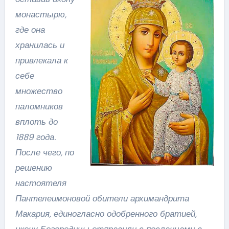
монастырю,
где она
хранилась и
привлекала к
себе
множество
паломников
вплоть до
1889 года.
После чего, по
решению
настоятеля
Пантелеимоновой обители архимандрита
Макария, единогласно одобренного братией,
икону Богородицы отправили с посланцами в