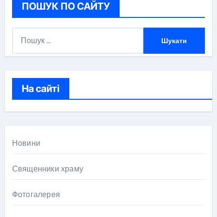
ПОШУК ПО САЙТУ
П
о
ш
у
к
На сайті
:
Новини
Священники храму
Фотогалерея