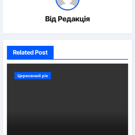
Від
Редакція
Related Post
Церковний рік