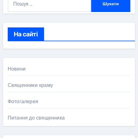
о
ш
у
к
На сайті
:
Новини
Священники храму
Фотогалерея
Питання до священника