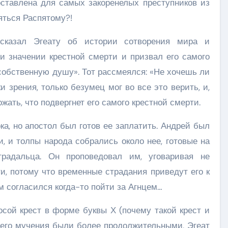
оставлена для самых закоренелых преступников из
яться Распятому?!
сказал Эгеату об истории сотворения мира и
и значении крестной смерти и призвал его самого
собственную душу». Тот рассмеялся: «Не хочешь ли
и зрения, только безумец мог во все это верить, и,
ожать, что подвергнет его самого крестной смерти.
а, но апостол был готов ее заплатить. Андрей был
, и толпы народа собрались около нее, готовые на
традальца. Он проповедовал им, уговаривая не
и, потому что временные страдания приведут его к
ам согласился когда-то пойти за Агнцем…
сой крест в форме буквы Х (почему такой крест и
 его мучения были более продолжительными, Эгеат