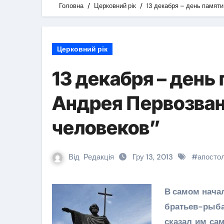
Головна
Церковний рік
13 декабря – день памят
Церковний рік
13 декабря – день
Андрея Первозван
человеков”
Від
Редакція
Гру 13, 2013
#
апосто
В самом нача
братьев-рыбак
сказал им са