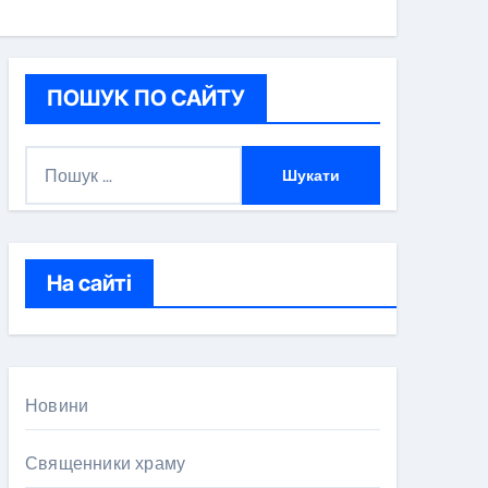
ПОШУК ПО САЙТУ
П
о
ш
у
к
На сайті
:
Новини
Священники храму