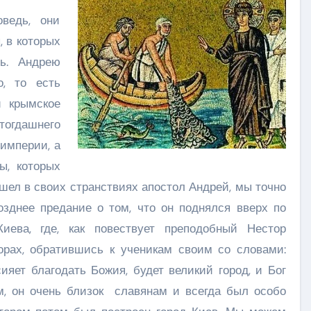
оведь, они
 в которых
ь. Андрею
о, то есть
и крымское
огдашнего
 империи, а
ы, которых
шел в своих странствиях апостол Андрей, мы точно
зднее предание о том, что он поднялся вверх по
иева, где, как повествует преподобный Нестор
горах, обратившись к ученикам своим со словами:
ияет благодать Божия, будет великий город, и Бог
ом, он очень близок славянам и всегда был особо