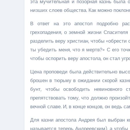
эта мучительная и позорная казнь была 
низших слоев общества. Как можно поклон
В ответ на это апостол подробно рас
грехопадения, о земной жизни Спасителя 
разделить веру христиан, чтобы «обрести 
ты убедить меня, что я мертв?» С его точк
чтобы оспорить веру апостола, он стал угр
Цена проповеди была действительно высок
брошен в тюрьму в ожидании скорой казни
бунт, чтобы освободить невиновного с
препятствовать тому, что должно произойт
вечной славе. И, в конце концов, он ведь с
Для казни апостола Андрея был выбран ко
называется теперь Андреевским), а чтобы