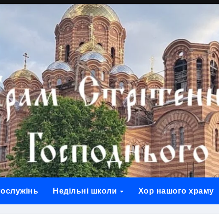
гослужінь
Недільні школи
Хор нашого храму