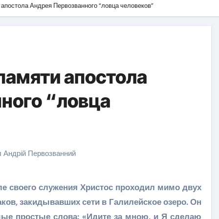
и апостола Андрея Первозванного “ловца человеков”
 памяти апостола
ного “ловца
л Андрій Первозванний
ле своего служения Христос проходил мимо двух
ов, закидывавших сети в Галилейское озеро. Он
мые простые слова: «Идите за мною, и Я сделаю