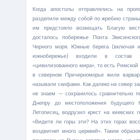
Когда апостолы отправлялись на проп
разделили между собой по жребию страны,
им предстояло возвещать Благую вест
досталось побережье Понта Эвксинског
Черного моря. Южные берега (включая 
южнобережье) входили в состав т
«цивилизованного мира», то есть Римской
в северном Причерноморье жили варвар
называли скифами. Как далеко на север за
не знаем — сохранилось сравнительно по
Днепру до местоположения будущего К
Летописец, водрузил крест на киевских 
«Видите ли горы эти? На этих горах восс
воздвигнет много церквей». Таким образ