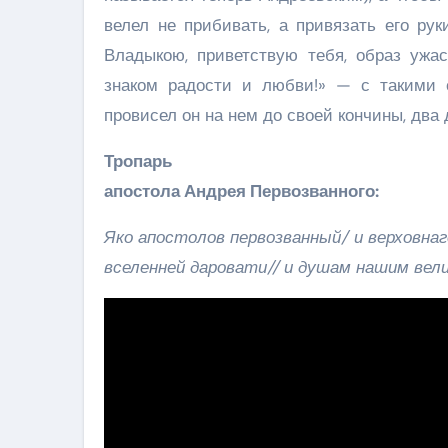
велел не прибивать, а привязать его ру
Владыкою, приветствую тебя, образ ужас
знаком радости и любви!» — с такими 
провисел он на нем до своей кончины, два
Тропарь
апостола Андрея Первозванного:
Яко апостолов первозванный/ и верховнаго
вселенней даровати// и душам нашим вел