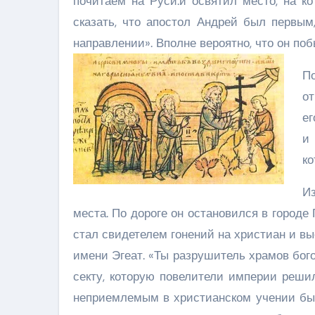
почитаем на Руси.и освятил место, на к
сказать, что апостол Андрей был первым
направлении». Вполне вероятно, что он п
По
от
ег
и
ко
И
места. По дороге он остановился в городе
стал свидетелем гонений на христиан и в
имени Эгеат. «Ты разрушитель храмов бог
секту, которую повелители империи реши
неприемлемым в христианском учении был