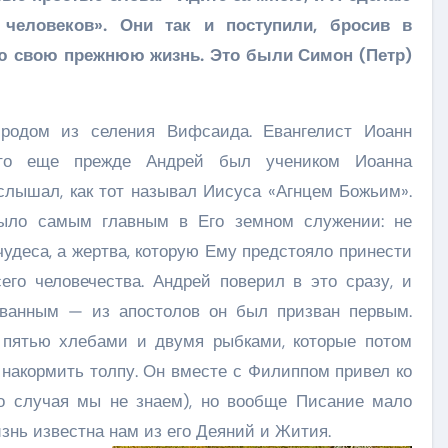
 человеков». Они так и поступили, бросив в
ю свою прежнюю жизнь. Это были Симон (Петр)
родом из селения Вифсаида. Евангелист Иоанн
 что еще прежде Андрей был учеником Иоанна
 слышал, как тот называл Иисуса «Агнцем Божьим».
ыло самым главным в Его земном служении: не
чудеса, а жертва, которую Ему предстояло принести
его человечества. Андрей поверил в это сразу, и
званным — из апостолов он был призван первым.
 пятью хлебами и двумя рыбками, которые потом
накормить толпу. Он вместе с Филиппом привел ко
го случая мы не знаем), но вообще Писание мало
изнь известна нам из его Деяний и Жития.