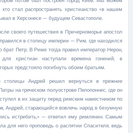
отором потом был построен город Киев. Мы можем
, кто стал распространять христианство «в нашем
обывал в Херсонесе — будущем Севастополе.
сле своего путешествия в Причерноморье апостол
правился в столицу империи — Рим, где находился
о брат Петр. В Риме тогда правил император Нерон,
 для христиан наступали времена гонений, в
торых предстояло погибнуть обоим братьям.
з столицы Андрей решил вернуться в прежние
 Патры на греческом полуострове Пелопоннес, где он
ыступил в их защиту перед римским наместником по
ов, Андрей, старающийся вовлечь народ в безумную
лись истребить,» — ответил ему римлянин. Самым
а для него проповедь о распятии Спасителя, ведь