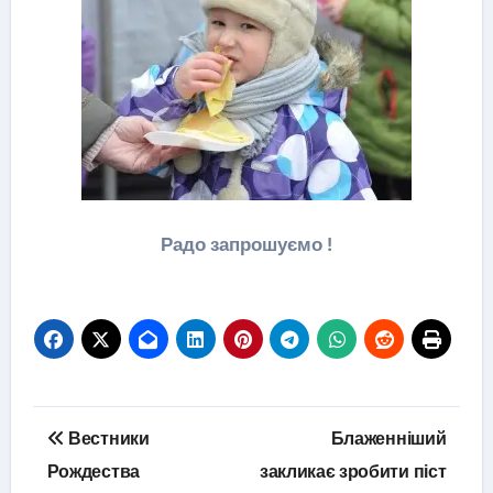
Радо запрошуємо !
Навігація
Вестники
Блаженніший
записів
Рождества
закликає зробити піст