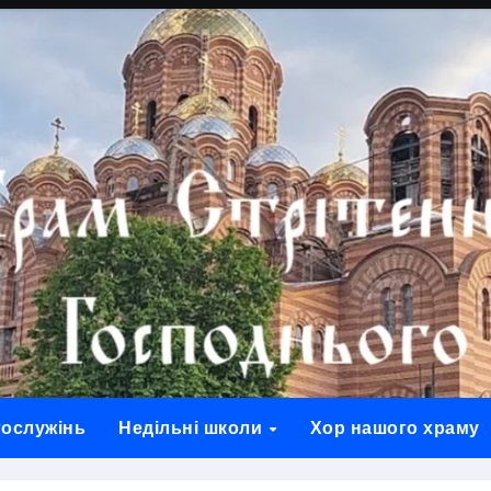
гослужінь
Недільні школи
Хор нашого храму