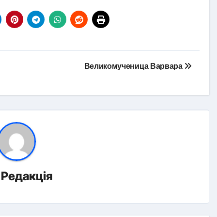
Великомученица Варвара
д
Редакція