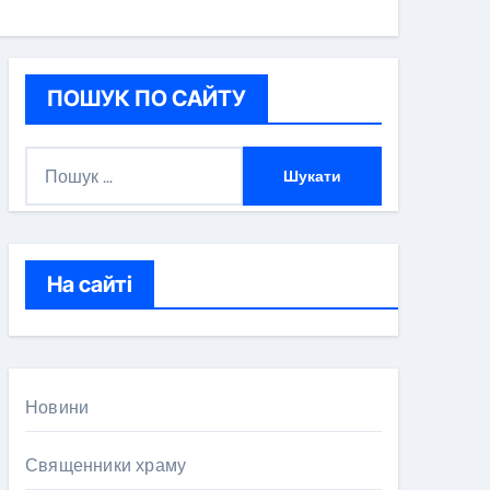
ПОШУК ПО САЙТУ
П
о
ш
у
к
На сайті
:
Новини
Священники храму