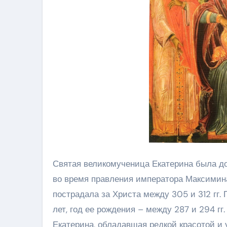
Святая великомученица Екатерина была д
во время правления императора Максимина 
пострадала за Христа между 305 и 312 гг. 
лет, год ее рождения – между 287 и 294 гг
Екатерина, обладавшая редкой красотой и