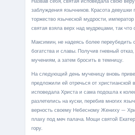
Назвав себя, святая исповедала свою веру
заблуждения язычников. Красота девушки п
торжество языческой мудрости, император
святая взяла верх над мудрецами, так что 
Максимин, не надеясь более переубедить 
богатства и славы. Получив гневный отказ
мучениям, а затем бросить в темницу.
На следующий день мученицу вновь привел
предложили ей отречься от христианской в
исповедала Христа и сама подошла к колес
разлетелись на куски, перебив многих язы
верность своему Небесному Жениху — Хри
плаху под меч палача. Мощи святой Екат
гору.