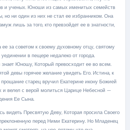
в и ученых. Юноши из самых именитых семейств
, но ни один из них не стал ее избранником. Она
муж лишь за того, кто превзойдет ее в знатности,
а ее за советом к своему духовному отцу, святому
 уединении в пещере недалеко от города.
н знает Юношу, Который превосходит ее во всем.
ой девы горячее желание увидеть Его. Истина, к
а прощание старец вручил Екатерине икону Божией
х и велел с верой молиться Царице Небесной —
дения Ее Сына.
сь видеть Пресвятую Деву, Которая просила Своего
опреклоненную перед Ними Екатерину. Но Младенец
е может смотреть на нее, потому что она