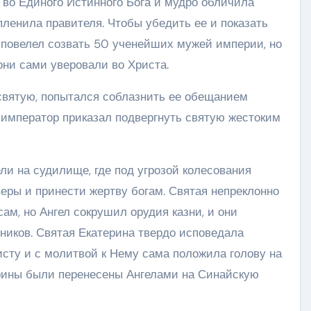
 во Единого Истинного Бога и мудро обличила
ленила правителя. Чтобы убедить ее и показать
 повелел созвать 50 ученейших мужей империи, но
они сами уверовали во Христа.
святую, попытался соблазнить ее обещанием
, император приказал подвергнуть святую жестоким
и на судилище, где под угрозой колесования
еры и принести жертву богам. Святая непреклонно
ам, но Ангел сокрушил орудия казни, и они
чников. Святая Екатерина твердо исповедала
сту и с молитвой к Нему сама положила голову на
ерины были перенесены Ангелами на Синайскую