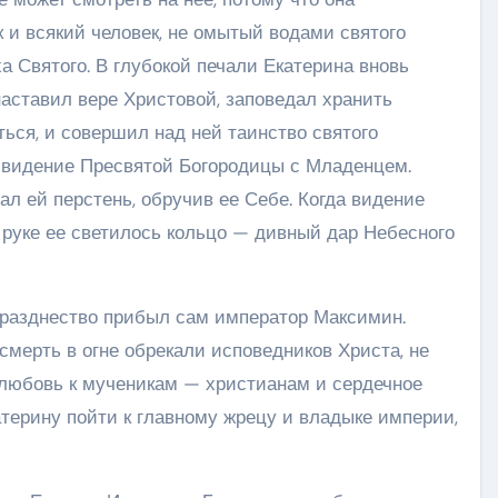
к и всякий человек, не омытый водами святого
 Святого. В глубокой печали Екатерина вновь
наставил вере Христовой, заповедал хранить
ься, и совершил над ней таинство святого
 видение Пресвятой Богородицы с Младенцем.
ал ей перстень, обручив ее Себе. Когда видение
а руке ее светилось кольцо — дивный дар Небесного
празднество прибыл сам император Максимин.
мерть в огне обрекали исповедников Христа, не
 любовь к мученикам — христианам и сердечное
терину пойти к главному жрецу и владыке империи,