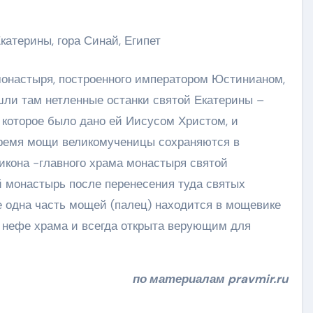
атерины, гора Синай, Египет
монастыря, построенного императором Юстинианом,
шли там нетленные останки святой Екатерины –
, которое было дано ей Иисусом Христом, и
время мощи великомученицы сохраняются в
икона -главного храма монастыря святой
й монастырь после перенесения туда святых
ще одна часть мощей (палец) находится в мощевике
 нефе храма и всегда открыта верующим для
по материалам pravmir.ru