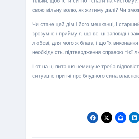
тільки, щоб їсти ситно і спати на чистому?.
свою вільну волю, як житиму далі? Чи змо
Чи стане цей дім і його мешканці, і старший
зрозумію і прийму я, що всі ці заповіді і з
любові, для мого ж блага, і що їх виконання
необхідність, підтвердження справою тієї л
І от на ці питання неминуче треба відповіс
ситуацію притчі про блудного сина власно