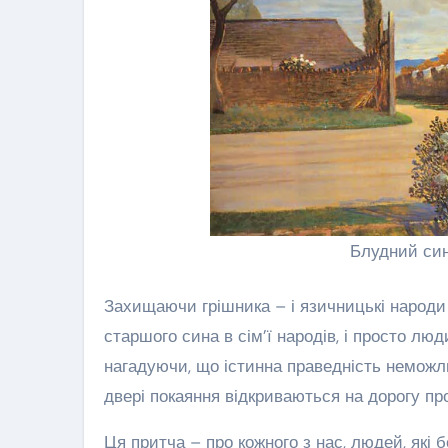
Блудний син
Захищаючи грішника – і язичницькі народи усієї землі перед лицем Богообраного Ізраїлю,
старшого сина в сім’ї народів, і просто лю
нагадуючи, що істинна праведність неможли
двері покаяння відкриваються на дорогу пр
Ця притча – про кожного з нас, людей, які 