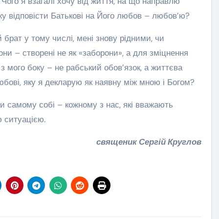
. Чого я взагалі хочу від життя, на що направлю
жу відповісти Батькові на Його любов – любов’ю?
 брат у тому числі, мені знову рідними, чи
акони – створені не як «заборони», а для зміцнення
 з мого боку – не рабський обов’язок, а життєва
юбові, яку я декларую як наявну між мною і Богом?
ти самому собі – кожному з нас, які вважають
ю ситуацією.
священик Сергій Круглов