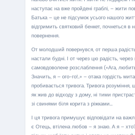
наступає на вже пройдені граблі, – жити по
Батька – це не підсумок усього нашого життя
відгримить святковий бенкет, почнеться в н
повернення.
От молодший повернувся, от перша радість з
настали будні. І от через цю радість, чере
самовдоволене розслаблення («Ага, любить м
Значить, я – ого-го!..» – отака гордість ми
пробивається тривога. Тривога розуміння, 
як жив до відходу з дому, ні тими пристрас
зі свинями біля корита з ріжками…
І ця тривога примушує відповідати на важл
є Отець, втілена любов – я знаю. А я – хто?