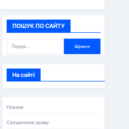
ПОШУК ПО САЙТУ
П
о
ш
у
к
На сайті
:
Новини
Священники храму