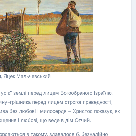
, Яцек Мальчевський
дину-грішника перед лицем строгої праведності,
ва без любові і милосердя – Христос показує, як
ощення і любові, що веде в дім Отчий.
борсаються в такому, здавалося б, безнадійно