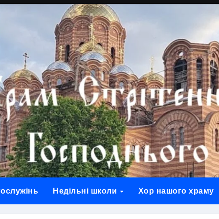
гослужінь
Недільні школи
Хор нашого храму