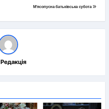
М’ясопусна батьківська субота
д
Редакція