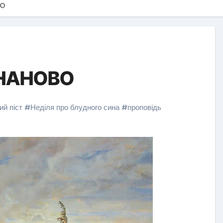
ВО
НАНОВО
ий піст
#
Неділя про блудного сина
#
проповідь