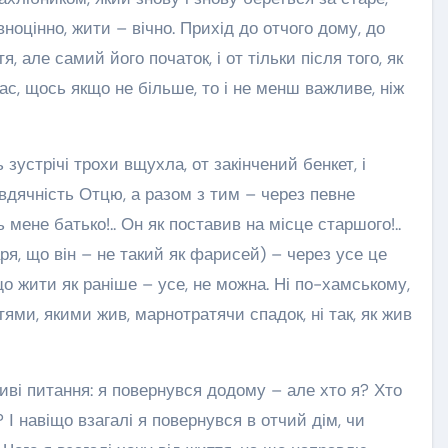
вноцінно, жити – вічно. Прихід до отчого дому, до
, але самий його початок, і от тільки після того, як
ас, щось якщо не більше, то і не менш важливе, ніж
устрічі трохи вщухла, от закінчений бенкет, і
з вдячність Отцю, а разом з тим – через певне
ене батько!.. Он як поставив на місце старшого!..
таря, що він – не такий як фарисей) – через усе це
що жити як раніше – усе, не можна. Ні по-хамському,
тями, якими жив, марнотратячи спадок, ні так, як жив
иві питання: я повернувся додому – але хто я? Хто
 І навіщо взагалі я повернувся в отчий дім, чи