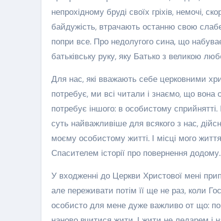
непрохідному бруді своїх гріхів, немочі, ск
байдужість, втрачають останню свою слабе
попри все. Про недолугого сина, що набува
батьківську руку, яку Батько з великою люб
Для нас, які вважають себе церковними хр
потребує, ми всі читали і знаємо, що вона
потребує іншого: в особистому сприйнятті.
суть найважливіше для всякого з нас, дійсн
моєму особистому житті. І місці мого життя
Спасителем історії про повернення додому.
У входженні до Церкви Христової мені прип
але переживати потім її ще не раз, коли Го
особисто для мене дуже важливо от що: по
наново вчитися жити. І жити не ледарем і н