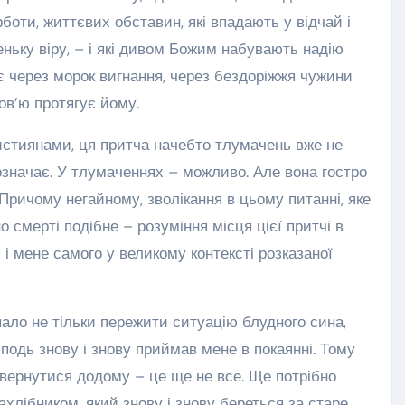
орботи, життєвих обставин, які впадають у відчай і
ньку віру, – і які дивом Божим набувають надію
є через морок вигнання, через бездоріжжя чужини
ов’ю протягує йому.
истиянами, ця притча начебто тлумачень вже не
 означає. У тлумаченнях – можливо. Але вона гостро
 Причому негайному, зволікання в цьому питанні, яке
о смерті подібне – розуміння місця цієї притчі в
 і мене самого у великому контексті розказаної
ало не тільки пережити ситуацію блудного сина,
сподь знову і знову приймав мене в покаянні. Тому
вернутися додому – це ще не все. Ще потрібно
ахлібником, який знову і знову береться за старе,