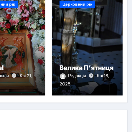
ний рік
Церковний рік
а!
Велика П’ятниця
акція
Кві 21,
Редакція
Кві 18,
2025