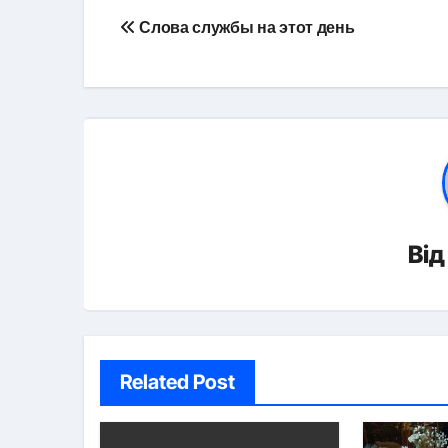
Навігація
Слова службы на этот день
записів
Ві
Related Post