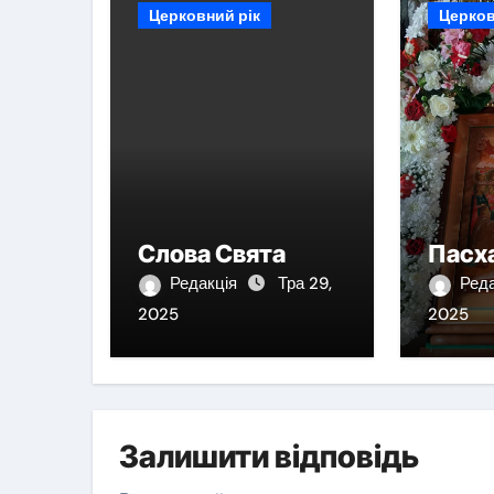
Церковний рік
Церков
Слова Свята
Пасх
Редакція
Тра 29,
Ред
2025
2025
Залишити відповідь