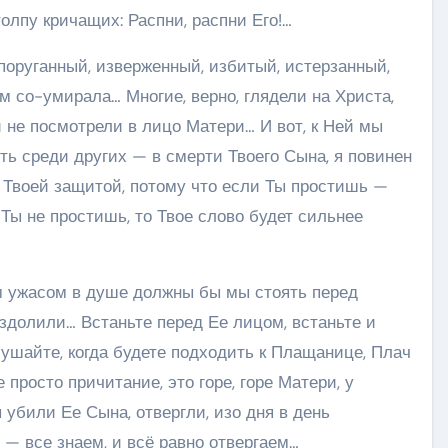
олпу кричащих: Распни, распни Его!…
 поруганный, изверженный, избитый, истерзанный,
м со-умирала… Многие, верно, глядели на Христа,
и не посмотрели в лицо Матери… И вот, к Ней мы
сть среди других — в смерти Твоего Сына, я повинен
. Твоей защитой, потому что если Ты простишь —
 Ты не простишь, то Твое слово будет сильнее
им ужасом в душе должны бы мы стоять перед
долили… Встаньте перед Ее лицом, встаньте и
ушайте, когда будете подходить к Плащанице, Плач
 просто причитание, это горе, горе Матери, у
убили Ее Сына, отвергли, изо дня в день
н — все знаем, и всё равно отвергаем…