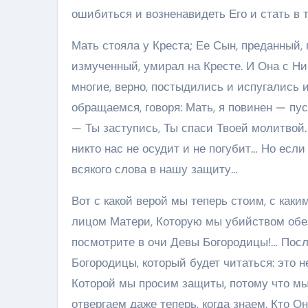
ошибиться и возненавидеть Его и стать в т
Мать стояла у Креста; Ее Сын, преданный,
измученный, умирал на Кресте. И Она с Ни
многие, верно, постыдились и испугались 
обращаемся, говоря: Мать, я повинен — пу
— Ты заступись, Ты спаси Твоей молитвой
никто нас не осудит и не погубит… Но если
всякого слова в нашу защиту…
Вот с какой верой мы теперь стоим, с как
лицом Матери, Которую мы убийством обез
посмотрите в очи Девы Богородицы!… Посл
Богородицы, который будет читаться: это не
Которой мы просим защиты, потому что мы 
отвергаем даже теперь, когда знаем. Кто О