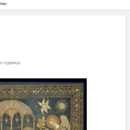
ницы
а седмиця