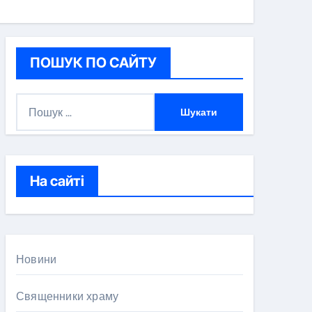
ПОШУК ПО САЙТУ
П
о
ш
у
к
На сайті
:
Новини
Священники храму