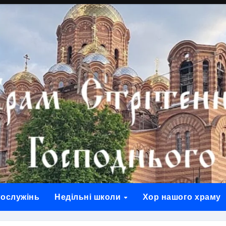
гослужінь
Недільні школи
Хор нашого храму