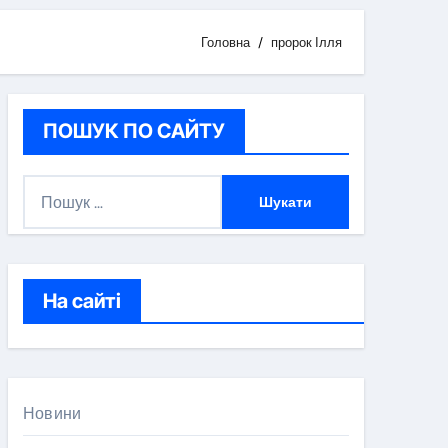
Головна
пророк Ілля
ПОШУК ПО САЙТУ
П
о
ш
у
к
На сайті
:
Новини