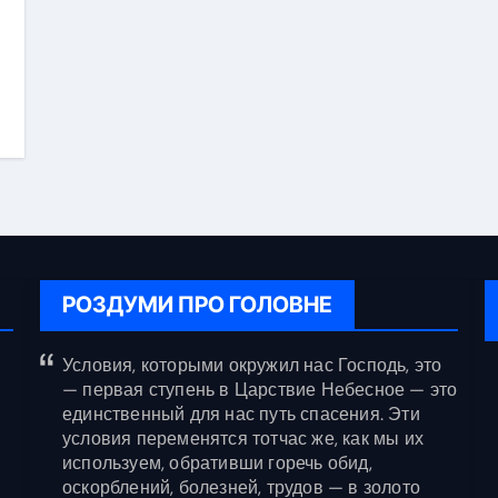
РОЗДУМИ ПРО ГОЛОВНЕ
Условия, которыми окружил нас Господь, это
— первая ступень в Царствие Небесное — это
единственный для нас путь спасения. Эти
условия переменятся тотчас же, как мы их
используем, обративши горечь обид,
оскорблений, болезней, трудов — в золото