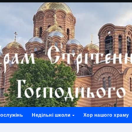
гослужінь
Недільні школи
Хор нашого храму