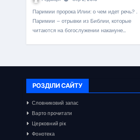
Паримии пророка Илии: о чем идет речь? .
Паримии – отрывки из Библии, которые
читаются на богослужении накануне…
РОЗДІЛИ САЙТУ
Словниковий запас
Варто прочитати
Церковний рік
Фонотека