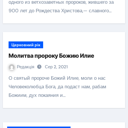
одного из ветхозаветных пророков, жившего за
900 лет до Рождества Христова,— славного…
Церковний рік
Молитва пророку Божию Илие
Редакція
Сер 2, 2021
О святый пророче Божий Илие, моли о нас
Человеколюбца Бога, да подаст нам, рабам
Божиим, дух покаяния и…