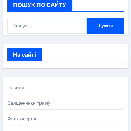
ПОШУК ПО САЙТУ
П
о
ш
у
к
На сайті
:
Новини
Священники храму
Фотогалерея