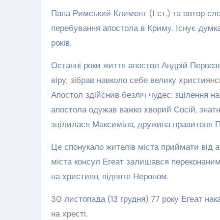
Папа Римський Климент (І ст.) та автор сл
перебування апостола в Криму. Існує думка
років.
Останні роки життя апостол Андрій Первозв
віру, зібрав навколо себе велику християнс
Апостол здійснив безліч чудес: зцілення на
апостола одужав важко хворий Сосій, знатн
зцілилася Максиміла, дружина правителя Па
Це спонукало жителів міста приймати від 
міста консул Егеат залишався переконаним
на християн, підняте Нероном.
30 листопада (13 грудня) 77 року Егеат нак
на хресті.