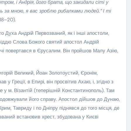
тром, і Андрія, його брата, що закидали сіті у
іть за мною, я вас зроблю рибалками людей.” І ті
18–20).
о Духа Андрій Первозваний, як і інші апостоли,
віддю Слова Божого святий апостол Андрій
ричі повертався в Єрусалим. Він пройшов Малу Азію,
игорій Великий, Йоан Золотоустий, Єронім,
у Греції, в Епирі, він просвітив Ахаю, і, згідно з
 у м. Візантій (теперішній Константинополь). Там
родовжували його справу. Апостол дійшов до Дунаю,
рим, Тавриду і по Дніпру піднявся до того місця, де
озваний встановив хрест, збудована у Києві