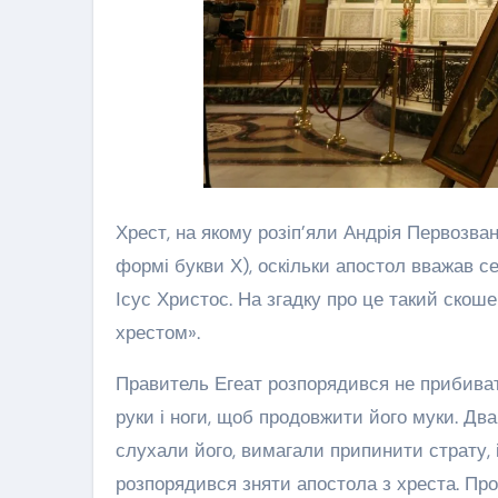
Хрест, на якому розіп’яли Андрія Первозва
формі букви Х), оскільки апостол вважав с
Ісус Христос. На згадку про це такий скош
хрестом».
Правитель Егеат розпорядився не прибивати
руки і ноги, щоб продовжити його муки. Два 
слухали його, вимагали припинити страту,
розпорядився зняти апостола з хреста. Пр