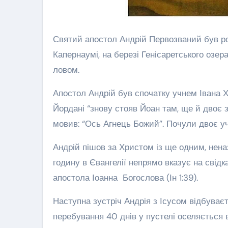
Святий апостол Андрій Первозваний був род
Капернаумі, на березі Генісаретського оз
ловом.
Апостол Андрій був спочатку учнем Івана Х
Йордані “знову стояв Йоан там, ще й двоє з
мовив: “Ось Агнець Божий”. Почули двоє учні
Андрій пішов за Христом із ще одним, неназ
годину в Євангелії непрямо вказує на свідка
апостола Іоанна Богослова (Ін 1:39).
Наступна зустріч Андрія з Ісусом відбуваєт
перебування 40 днів у пустелі оселяється в 