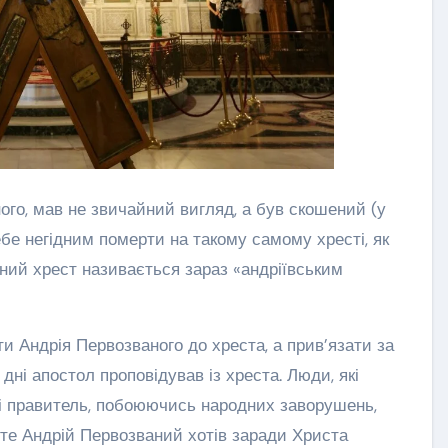
ного, мав не звичайний вигляд, а був скошений (у
ебе негідним померти на такому самому хресті, як
ений хрест називається зараз «андріївським
 Андрія Первозваного до хреста, а прив’язати за
дні апостол проповідував із хреста. Люди, які
 і правитель, побоюючись народних заворушень,
оте Андрій Первозваний хотів заради Христа