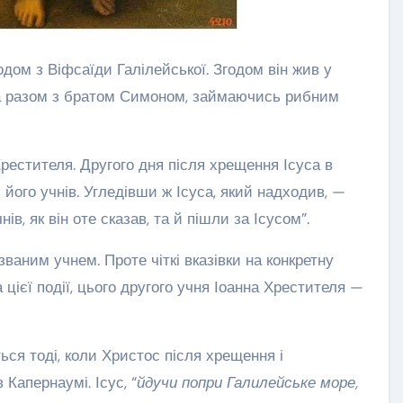
ом з Віфсаїди Галілейської. Згодом він жив у
ера разом з братом Симоном, займаючись рибним
рестителя. Другого дня після хрещення Ісуса в
 його учнів. Угледівши ж Ісуса, який надходив, —
в, як він оте сказав, та й пішли за Ісусом”.
ваним учнем. Проте чіткі вказівки на конкретну
 цієї події, цього другого учня Іоанна Хрестителя —
ься тоді, коли Христос після хрещення і
Капернаумі. Ісус, “
йдучи попри Галилейське море,