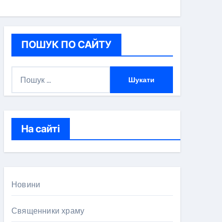
ПОШУК ПО САЙТУ
П
о
ш
у
к
На сайті
:
Новини
Священники храму