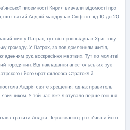
ов’янської писемності Кирил вивчали відомості про
, що святий Андрій мандрував Скіфією від 10 до 20
аний жив у Патрах, тут він проповідував Христову
ьку громаду. У Патрах, за повідомленням житія,
кладенням рук, воскресіння мертвих. Тут по молитві
ий городянин. Від накладання апостольських рук
трского і його брат філософ Стратоклій.
апостола Андрія святе хрещення, однак правитель
 язичником. У той час вже лютувало перше гоніння
азав стратити Андрія Первозваного, розіп’явши його