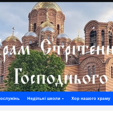
гослужінь
Недільні школи
Хор нашого храму