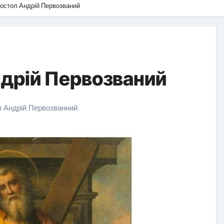
остол Андрій Первозваний
ндрій Первозваний
л Андрій Первозванний