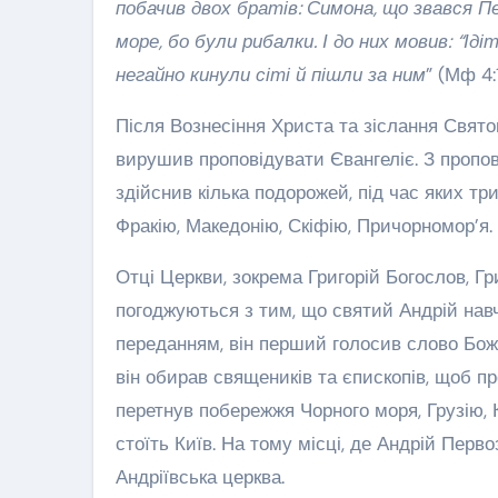
побачив двох братів: Симона, що звався Пе
море, бо були рибалки. І до них мовив: “Ід
негайно кинули сіті й пішли за ним
” (Мф 4:
Після Вознесіння Христа та зіслання Святог
вирушив проповідувати Євангеліє. З пропо
здійснив кілька подорожей, під час яких т
Фракію, Македонію, Скіфію, Причорномор’я.
Отці Церкви, зокрема Григорій Богослов, Гр
погоджуються з тим, що святий Андрій навчав 
переданням, він перший голосив слово Боже
він обирав священиків та єпископів, щоб п
перетнув побережжя Чорного моря, Грузію, К
стоїть Київ. На тому місці, де Андрій Перв
Андріївська церква.