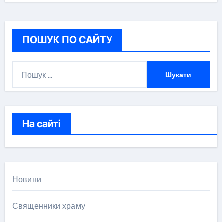
ПОШУК ПО САЙТУ
П
о
ш
у
к
На сайті
:
Новини
Священники храму