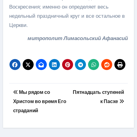
Воскресения; именно он определяет весь
недельный праздничный круг и все остальное в
Церкви.
митрополит Лимасольский Афанасий
Навігація
Мы рядом со
Пятнадцать ступеней
записів
Христом во время Его
к Пасхе
страданий