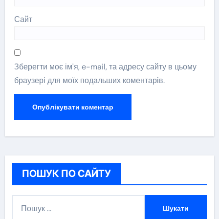
Сайт
Зберегти моє ім'я, e-mail, та адресу сайту в цьому
браузері для моїх подальших коментарів.
ПОШУК ПО САЙТУ
П
о