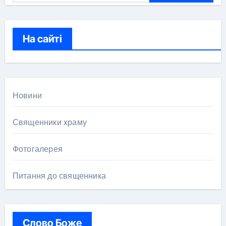
ш
у
к
На сайті
:
Новини
Священники храму
Фотогалерея
Питання до священника
Слово Боже