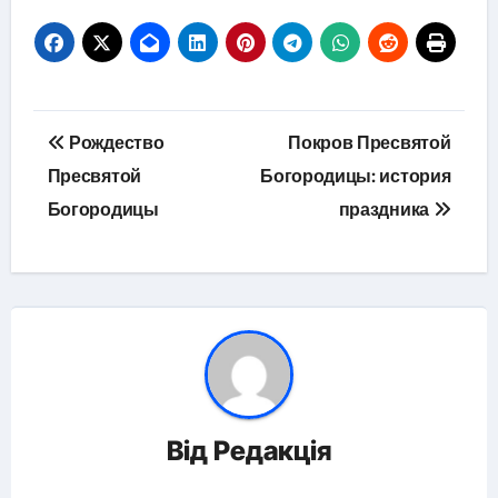
Навігація
Рождество
Покров Пресвятой
записів
Пресвятой
Богородицы: история
Богородицы
праздника
Від
Редакція