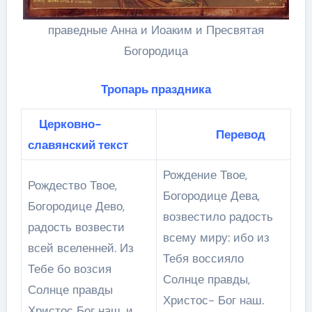
праведные Анна и Иоаким и Пресвятая
Богородица
Тропарь праздника
Церковно-
Перевод
славянский текст
Рождение Твое,
Рождество Твое,
Богородице Дева,
Богородице Дево,
возвестило радость
радость возвести
всему миру: ибо из
всей вселенней. Из
Тебя воссияло
Тебе бо возсия
Солнце правды,
Солнце правды
Христос- Бог наш.
Христос Бог наш, и,