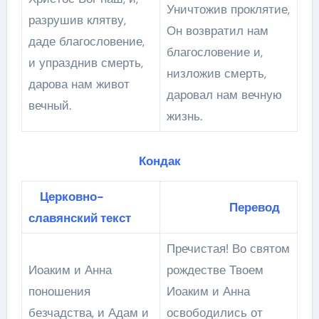
Уничтожив проклятие,
разрушив клятву,
Он возвратил нам
даде благословение,
благословение и,
и упразднив смерть,
низложив смерть,
дарова нам живот
даровал нам вечную
вечный.
жизнь.
Кондак
Церковно-
Перевод
славянский текст
Пречистая! Во святом
Иоаким и Анна
рождестве Твоем
поношения
Иоаким и Анна
безчадства, и Адам и
освободились от