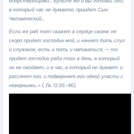
бодрствующими… Будьте же и вы готовы, ибо,
в который час не думаете, приидет Сын
Человеческий…
Если же раб тот скажет в сердце своем: не
скоро придет господин мой, и начнет бить слуг
и служанок, есть и пить и напиваться, — то
придет господин раба того в день, в который
он не ожидает, и в час, в который не думает, и
рассечет его, и подвергнет его одной участи с
неверными…
» ( Лк. 12:36-46).