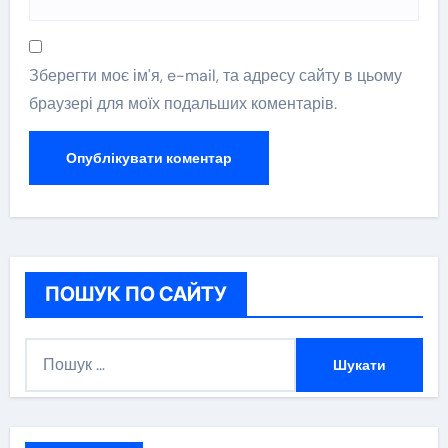
Зберегти моє ім'я, e-mail, та адресу сайту в цьому
браузері для моїх подальших коментарів.
ПОШУК ПО САЙТУ
П
о
ш
у