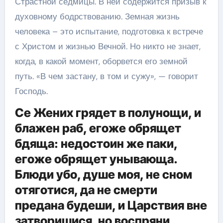
Страстной седмицы. В ней содержится призыв к
духовному бодрствованию. Земная жизнь
человека – это испытание, подготовка к встрече
с Христом и жизнью Вечной. Но никто не знает,
когда, в какой момент, оборвется его земной
путь. «В чем застану, в том и сужу», — говорит
Господь.
Се Жених грядет в полунощи, и
блажен раб, егоже обрящет
бдяща: недостоин же паки,
егоже обрящет унывающа.
Блюди убо, душе моя, не сном
отяготися, да не смерти
предана будеши, и Царствия вне
затворишися, но воспряни