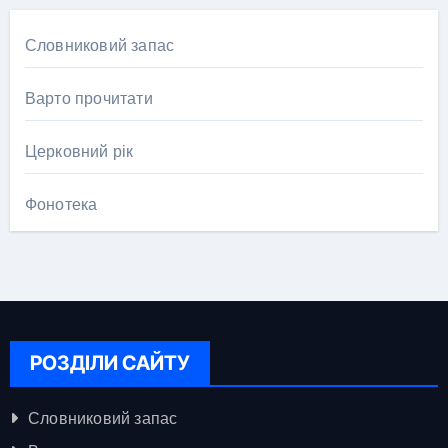
Словниковий запас
Варто прочитати
Церковний рік
Фонотека
РОЗДІЛИ САЙТУ
Словниковий запас