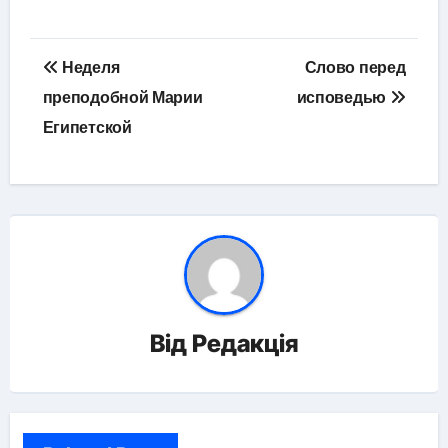
Навігація
Неделя
Слово перед
записів
преподобной Марии
исповедью
Египетской
Від
Редакція