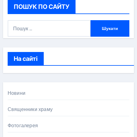
ПОШУК ПО САЙТУ
П
о
ш
у
к
На сайті
:
Новини
Священники храму
Фотогалерея