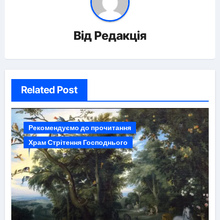
Від
Редакція
Related Post
Рекомендуємо до прочитання
Храм Стрітення Господнього