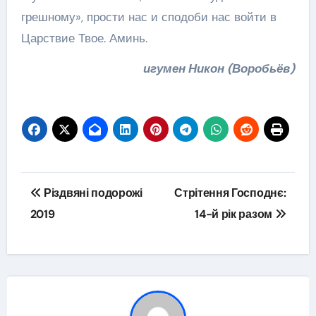
грешному», прости нас и сподоби нас войти в
Царствие Твое. Аминь.
игумен Никон (Воробьёв)
Навігація
Різдвяні подорожі
Стрітення Господнє:
записів
2019
14-й рік разом