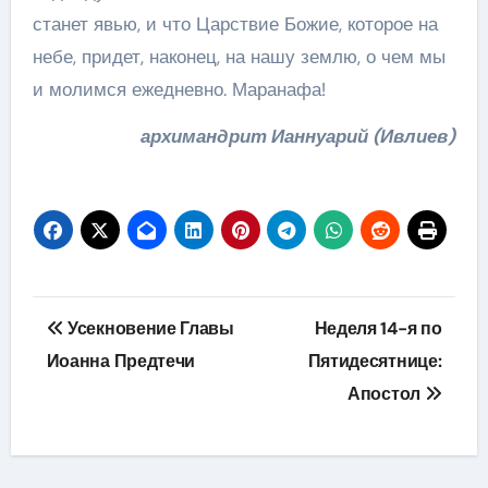
станет явью, и что Царствие Божие, которое на
небе, придет, наконец, на нашу землю, о чем мы
и молимся ежедневно. Маранафа!
архимандрит Ианнуарий (Ивлиев)
Навігація
Усекновение Главы
Неделя 14-я по
записів
Иоанна Предтечи
Пятидесятнице:
Апостол