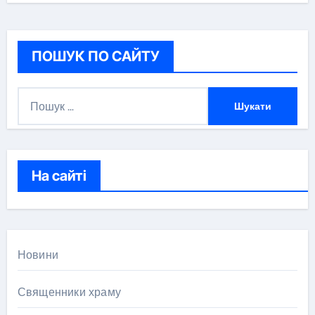
ПОШУК ПО САЙТУ
П
о
ш
у
к
На сайті
:
Новини
Священники храму