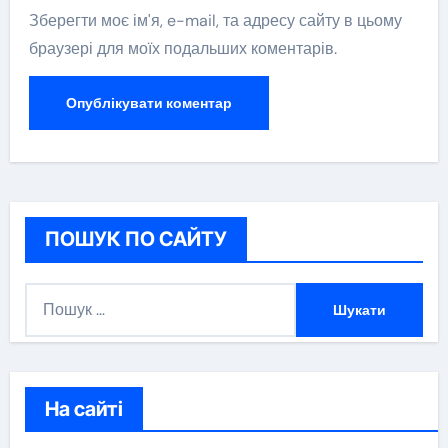
Зберегти моє ім'я, e-mail, та адресу сайту в цьому
браузері для моїх подальших коментарів.
ПОШУК ПО САЙТУ
П
о
ш
у
к
На сайті
: