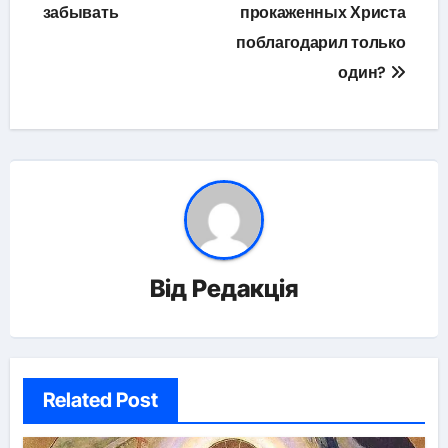
записів
забывать
прокаженных Христа
поблагодарил только
один?
Від
Редакція
Related Post