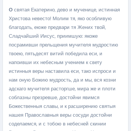
О
святая Екатерино, дево и мученице, истинная
Христова невесто! Молим тя, яко особливую
благодать, еюже предвари тя Жених твой,
Сладчайший Иисус, приимшую: якоже
посрамивши прельщения мучителя мудростию
твоею, пятьдесят витий победила еси, и
напоивши их небесным учением к свету
истинныя веры наставила еси, тако испроси и
нам оную Божию мудрость, да и мы, вся козни
адскаго мучителя расторгше, мира же и плоти
соблазны презревше, достойни явимся
Божественныя славы, и к расширению святыя
нашея Православныя веры сосуди достойни
соделаемся, и с тобою в небесней скинии