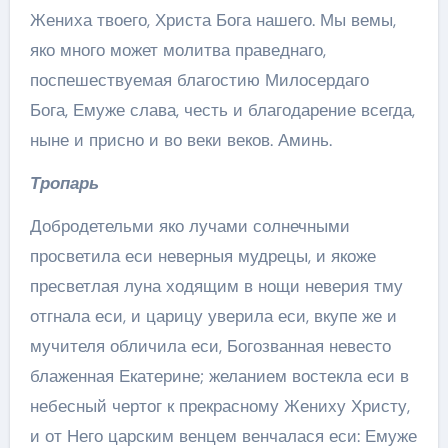
Жениха твоего, Христа Бога нашего. Мы вемы,
яко много может молитва праведнаго,
поспешествуемая благостию Милосердаго
Бога, Емуже слава, честь и благодарение всегда,
ныне и присно и во веки веков. Аминь.
Тропарь
Добродетельми яко лучами солнечными
просветила еси неверныя мудрецы, и якоже
пресветлая луна ходящим в нощи неверия тму
отгнала еси, и царицу уверила еси, вкупе же и
мучителя обличила еси, Богозванная невесто
блаженная Екатерине; желанием востекла еси в
небесный чертог к прекрасному Жениху Христу,
и от Него царским венцем венчалася еси: Емуже