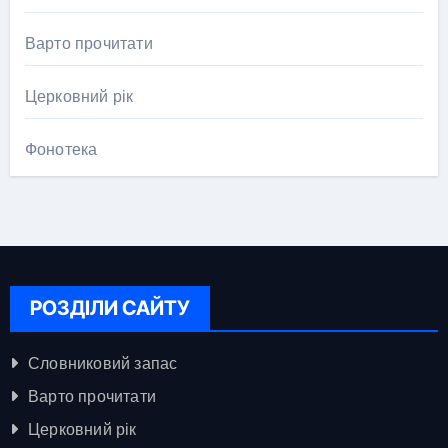
Варто прочитати
Церковний рік
Фонотека
РОЗДІЛИ САЙТУ
Словниковий запас
Варто прочитати
Церковний рік