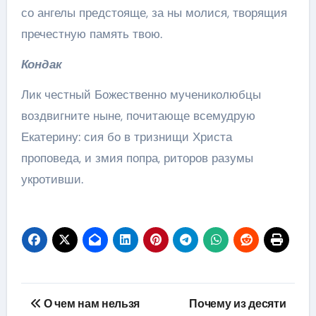
со ангелы предстояще, за ны молися, творящия
пречестную память твою.
Кондак
Лик честный Божественно мучениколюбцы
воздвигните ныне, почитающе всемудрую
Екатерину: сия бо в тризнищи Христа
проповеда, и змия попра, риторов разумы
укротивши.
Навігація
О чем нам нельзя
Почему из десяти