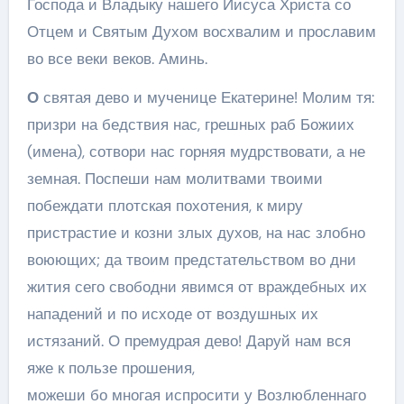
Господа и Владыку нашего Иисуса Христа со
Отцем и Святым Духом восхвалим и прославим
во все веки веков. Аминь.
О
святая дево и мученице Екатерине! Молим тя:
призри на бедствия нас, грешных раб Божиих
(имена), сотвори нас горняя мудрствовати, а не
земная. Поспеши нам молитвами твоими
побеждати плотская похотения, к миру
пристрастие и козни злых духов, на нас злобно
воюющих; да твоим предстательством во дни
жития сего свободни явимся от враждебных их
нападений и по исходе от воздушных их
истязаний. О премудрая дево! Даруй нам вся
яже к пользе прошения,
можеши бо многая испросити у Возлюбленнаго