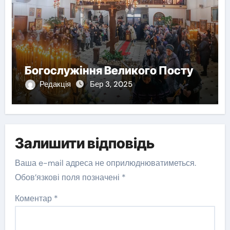
Богослужіння Великого Посту
Редакція
Бер 3, 2025
Залишити відповідь
Ваша e-mail адреса не оприлюднюватиметься.
Обов’язкові поля позначені
*
Коментар
*