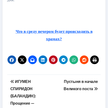
Что в среду вечером будет происходить в
храмах?
Навігація
ИГУМЕН
Пустыня в начале
записів
СПИРИДОН
Великого поста
(БАЛАНДИН):
Прощение —