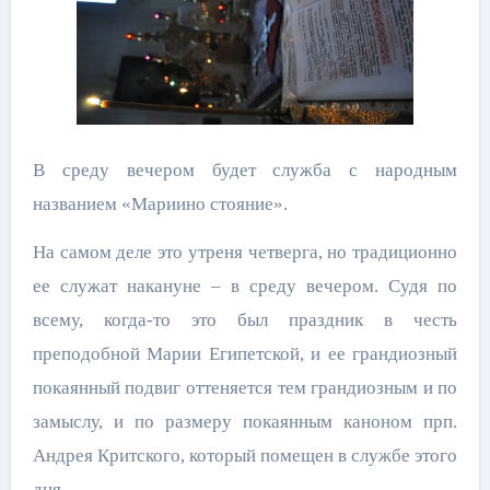
В среду вечером будет служба с народным
названием «Мариино стояние».
На самом деле это утреня четверга, но традиционно
ее служат накануне – в среду вечером. Судя по
всему, когда-то это был праздник в честь
преподобной Марии Египетской, и ее грандиозный
покаянный подвиг оттеняется тем грандиозным и по
замыслу, и по размеру покаянным каноном прп.
Андрея Критского, который помещен в службе этого
дня.