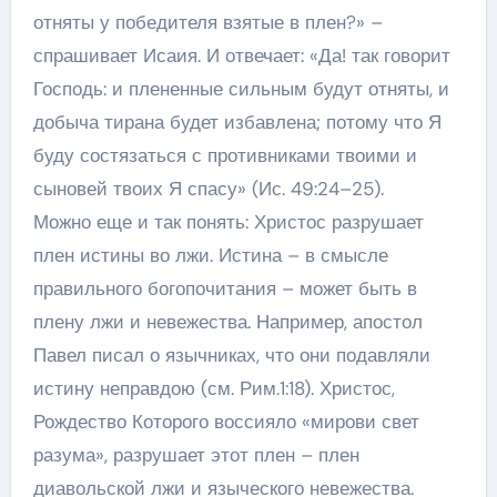
отняты у победителя взятые в плен?» –
спрашивает Исаия. И отвечает: «Да! так говорит
Господь: и плененные сильным будут отняты, и
добыча тирана будет избавлена; потому что Я
буду состязаться с противниками твоими и
сыновей твоих Я спасу» (Ис. 49:24–25).
Можно еще и так понять: Христос разрушает
плен истины во лжи. Истина – в смысле
правильного богопочитания – может быть в
плену лжи и невежества. Например, апостол
Павел писал о язычниках, что они подавляли
истину неправдою (см. Рим.1:18). Христос,
Рождество Которого воссияло «мирови свет
разума», разрушает этот плен – плен
диавольской лжи и языческого невежества.