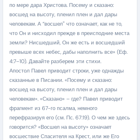
по мере дара Христова. Посему и сказано:
восшед на высоту, пленил плен и дал дары
человекам. А “восшелˮ что означает, как не то,
что Он и нисходил прежде в преисподние места
земли? Нисшедший, Он же есть и восшедший
превыше всех небес, дабы наполнить все» (Еф.
4:7–10). Давайте разберем эти стихи.
Апостол Павел приводит строки, уже однажды
сказанные в Писании. «Посему и сказано:
восшед на высоту, пленил плен и дал дары
человекам». «Сказано» – где? Павел приводит
фрагмент из 67-го псалма, немного
перефразируя его (см. Пс. 67:19). О чем же здесь
говорится? «Восшел на высоту» означает
восшествие Спасителя на Крест, или же Его