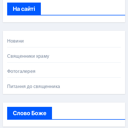
у
к
На сайті
:
Новини
Священники храму
Фотогалерея
Питання до священника
Слово Боже