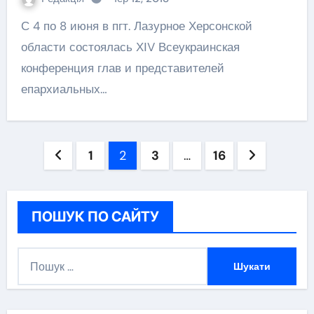
С 4 по 8 июня в пгт. Лазурное Херсонской
области состоялась ХІV Всеукраинская
конференция глав и представителей
епархиальных…
Навігація
1
2
3
…
16
записів
ПОШУК ПО САЙТУ
П
о
ш