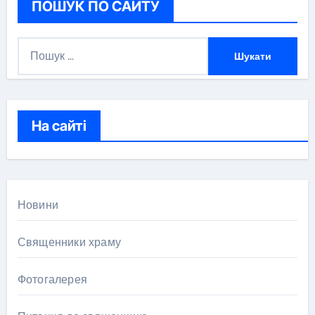
ПОШУК ПО САЙТУ
П
о
ш
у
к
На сайті
:
Новини
Священники храму
Фотогалерея