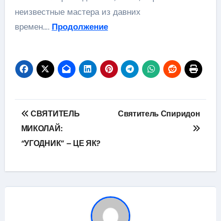
неизвестные мастера из давних
времен….
Продолжение
Навігація
СВЯТИТЕЛЬ
Святитель Спиридон
записів
МИКОЛАЙ:
“УГОДНИК” – ЦЕ ЯК?