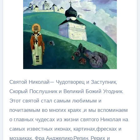
Святой Николай— Чудотворец и Заступник,
Скорый Послушник и Великий Божий Угодник.
Этот святой стал самым любимым и
почитаемым во многих краях ,и мы вспоминаем
о главных чудесах из жизни святого Николая на
самых известных иконах, картинах,фресках и
мозаиках. Фра Анджелико,Репин, Рерих и