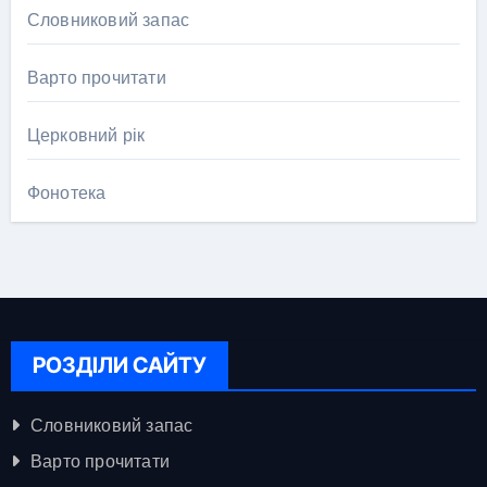
Словниковий запас
Варто прочитати
Церковний рік
Фонотека
РОЗДІЛИ САЙТУ
Словниковий запас
Варто прочитати