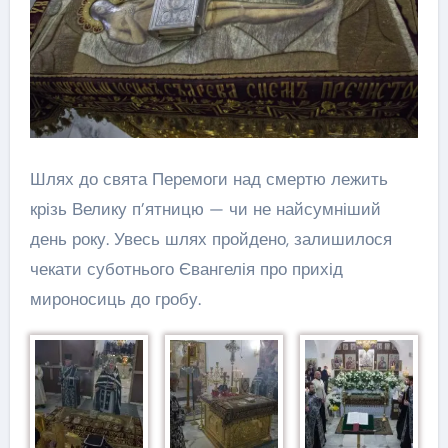
Шлях до свята Перемоги над смертю лежить
крізь Велику п’ятницю — чи не найсумніший
день року. Увесь шлях пройдено, залишилося
чекати суботнього Євангелія про прихід
мироносиць до гробу.