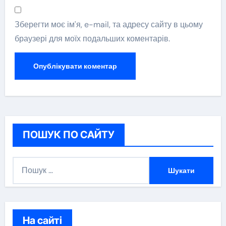
Зберегти моє ім'я, e-mail, та адресу сайту в цьому
браузері для моїх подальших коментарів.
ПОШУК ПО САЙТУ
П
о
ш
у
к
На сайті