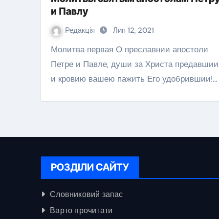
и Павлу
Редакція
Лип 12, 2021
Молитва первая О преславнии апостоли
Петре и Павле, души за Христа предавшии
и кровию вашею пажить Его удобрившии!…
РОЗДІЛИ САЙТУ
Словниковий запас
Варто прочитати