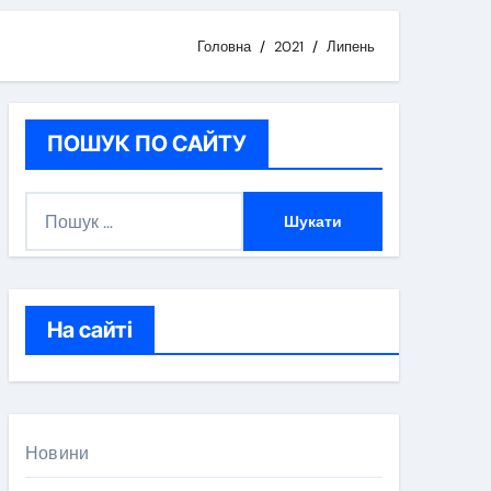
Головна
2021
Липень
ПОШУК ПО САЙТУ
П
о
ш
у
к
На сайті
:
Новини