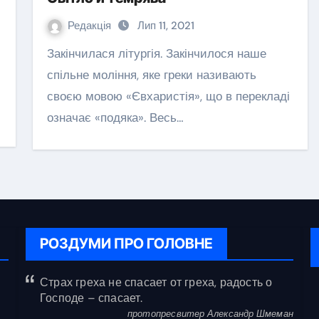
Редакція
Лип 11, 2021
Закінчилася літургія. Закінчилося наше
спільне моління, яке греки називають
своєю мовою «Євхаристія», що в перекладі
означає «подяка». Весь…
РОЗДУМИ ПРО ГОЛОВНЕ
Страх греха не спасает от греха, радость о
Господе – спасает.
протопресвитер Александр Шмеман