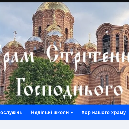
гослужінь
Недільні школи
Хор нашого храму