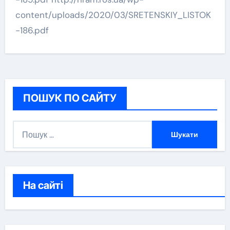
content/uploads/2020/03/SRETENSKIY_LISTOK
-186.pdf
ПОШУК ПО САЙТУ
П
о
ш
у
к
На сайті
: