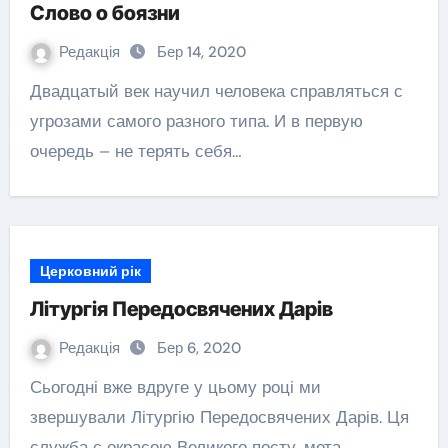
Слово о боязни
Редакція
Бер 14, 2020
Двадцатый век научил человека справляться с
угрозами самого разного типа. И в первую
очередь – не терять себя…
Церковний рік
Літургія Передосвячених Дарів
Редакція
Бер 6, 2020
Сьогодні вже вдруге у цьому році ми
звершували Літургію Передосвячених Дарів. Ця
служба є окрасою Великого посту, мета…