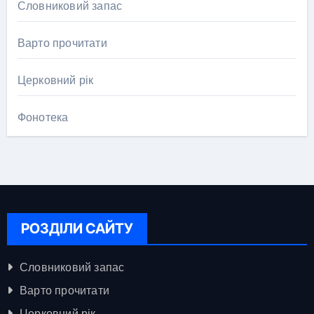
Словниковий запас
Варто прочитати
Церковний рік
Фонотека
РОЗДІЛИ САЙТУ
Словниковий запас
Варто прочитати
Церковний рік