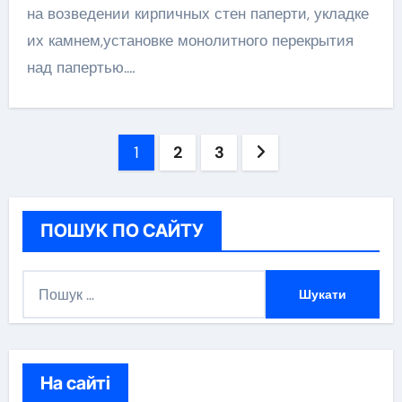
на возведении кирпичных стен паперти, укладке
их камнем,установке монолитного перекрытия
над папертью.…
Навігація
1
2
3
записів
ПОШУК ПО САЙТУ
П
о
ш
у
к
На сайті