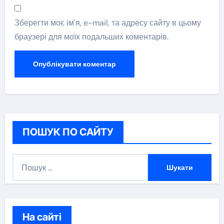
Зберегти моє ім'я, e-mail, та адресу сайту в цьому
браузері для моїх подальших коментарів.
ПОШУК ПО САЙТУ
П
о
ш
у
к
На сайті