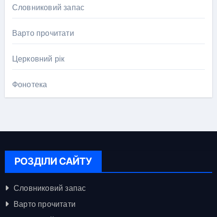
Словниковий запас
Варто прочитати
Церковний рік
Фонотека
РОЗДІЛИ САЙТУ
Словниковий запас
Варто прочитати