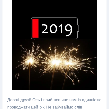
Дорогі друзі! Ось і прийшов час нам із вдячністю
проводжати цей рік. Не забуваймо слів