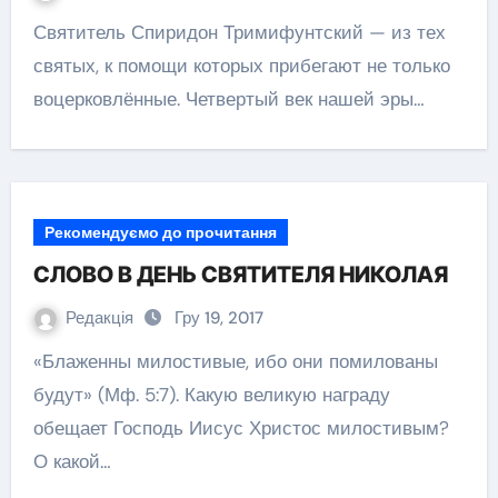
Святитель Спиридон Тримифунтский — из тех
святых, к помощи которых прибегают не только
воцерковлённые. Четвертый век нашей эры…
Рекомендуємо до прочитання
СЛОВО В ДЕНЬ СВЯТИТЕЛЯ НИКОЛАЯ
Редакція
Гру 19, 2017
«Блаженны милостивые, ибо они помилованы
будут» (Мф. 5:7). Какую великую награду
обещает Господь Иисус Христос милостивым?
О какой…