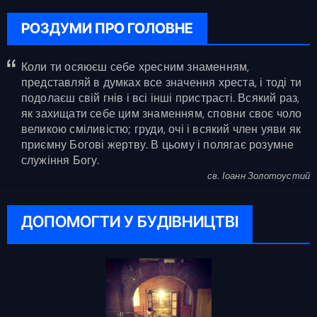
РОЗДУМИ ПРО ГОЛОВНЕ
Коли ти осяюєш себе хресним знаменням,
представляй в думках все значення хреста, і тоді ти
подолаєш свій гнів і всі інші пристрасті. Всякий раз,
як захищати себе цим знаменням, сповни своє чоло
великою сміливістю; груди, очі і всякий член уяви як
приємну Богові жертву. В цьому і полягає розумне
служіння Богу.
св. Іоанн Золотоустий
ДОПОМОГТИ У БУДІВНИЦТВІ