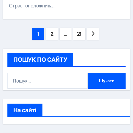
Страстоположника…
Навігація
1
2
…
21
записів
ПОШУК ПО САЙТУ
П
о
ш
у
к
На сайті
: