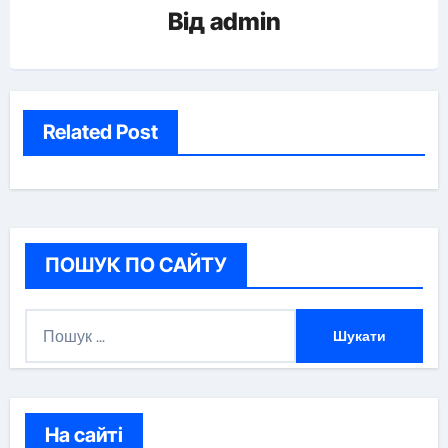
Від
admin
Related Post
ПОШУК ПО САЙТУ
П
о
ш
у
к
На сайті