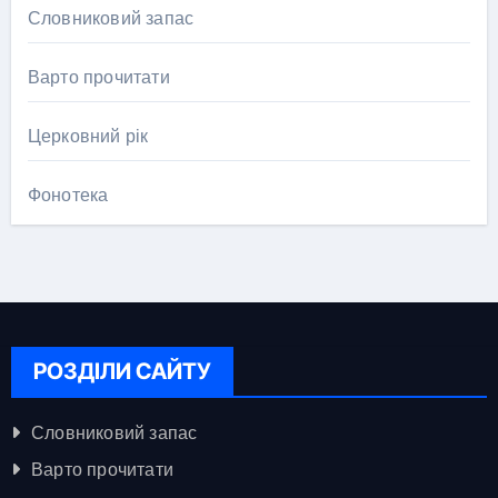
Словниковий запас
Варто прочитати
Церковний рік
Фонотека
РОЗДІЛИ САЙТУ
Словниковий запас
Варто прочитати